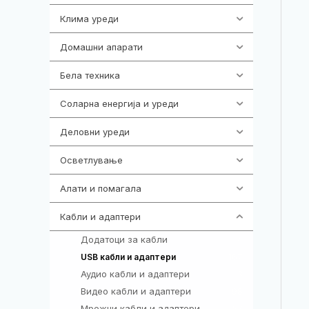
Клима уреди
138
Домашни апарати
370
Бела техника
202
Соларна енергија и уреди
7
Деловни уреди
85
Осветлување
36
Алати и помагала
55
Кабли и адаптери
392
Додатоци за кабли
4
167
USB кабли и адаптери
Аудио кабли и адаптери
3
Видео кабли и адаптери
98
Мрежни кабли и адаптери
57