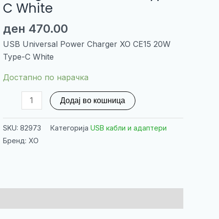
C White
ден
470.00
USB Universal Power Charger XO CE15 20W
Type-C White
Достапно по нарачка
USB
Додај во кошница
Universal
Power
SKU:
82973
Категорија
USB кабли и адаптери
Charger
Бренд: XO
XO
CE15
20W
Type-
C
White