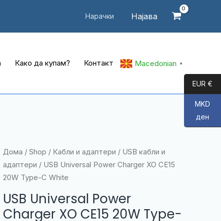
Најава
Нарачки
а
Како да купам?
Контакт
Macedonian
▼
EUR €
MKD
ден
Дома
/
Shop
/
Кабли и адаптери
/
USB кабли и
адаптери
/ USB Universal Power Charger XO CE15
20W Type-C White
USB Universal Power
Charger XO CE15 20W Type-