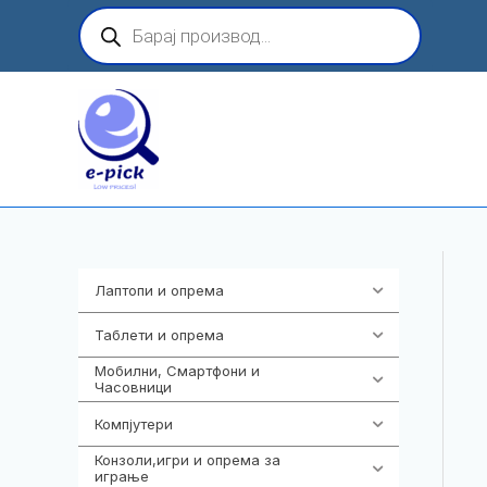
Skip
Products
search
to
content
Лаптопи и опрема
702
Таблети и опрема
300
Мобилни, Смартфони и
974
Часовници
Компјутери
218
Конзоли,игри и опрема за
1301
играње