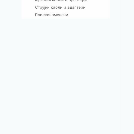
Струјни кабли и адаптери
37
Повеќенаменски
26