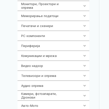
Монитори, Проектори и
473
опрема
Меморирање податоци
540
Печатачи и скенери
976
PC компоненти
1058
Периферија
1850
Комуникации и мрежа
454
Видео надзор
161
Телевизори и опрема
278
Аудио опрема
415
Камери, фотоапарати,
325
Дронови
Авто-Мото
139