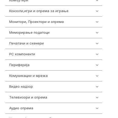
Компјутери
218
Конзоли,игри и опрема за играње
1301
Монитори, Проектори и опрема
473
Меморирање податоци
540
Печатачи и скенери
976
PC компоненти
1058
Периферија
1850
Комуникации и мрежа
454
Видео надзор
161
Телевизори и опрема
278
Аудио опрема
415