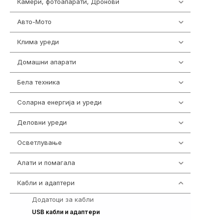
Камери, фотоапарати, Дронови
325
Авто-Мото
139
Клима уреди
138
Домашни апарати
370
Бела техника
202
Соларна енергија и уреди
7
Деловни уреди
85
Осветлување
36
Алати и помагала
55
Кабли и адаптери
392
Додатоци за кабли
4
167
USB кабли и адаптери