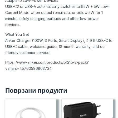
Adapts to Low-Power Devices
USB-C2 or USB-A automatically switches to 95W + 5W Low-
Current Mode when output remains at or below 5W for 1
minute, safely charging earbuds and other low-power
devices.
What You Get
Anker Charger (100W, 3 Ports, Smart Display), 4,9 ft USB-C to
USB-C cable, welcome guide, 18-month warranty, and our
friendly customer service.
https: //www.anker.com/products/b121b-2-pack?
variant=45760596803734
Поврзани продукти