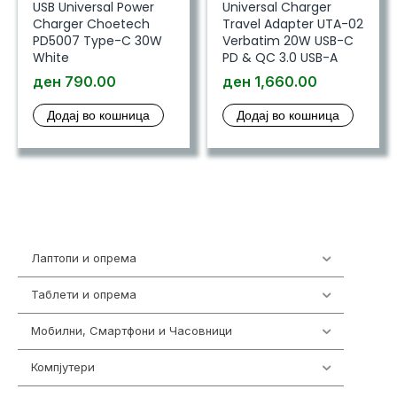
USB Universal Power
Universal Charger
Charger Choetech
Travel Adapter UTA-02
PD5007 Type-C 30W
Verbatim 20W USB-C
White
PD & QC 3.0 USB-A
ден
790.00
ден
1,660.00
Додај во кошница
Додај во кошница
Лаптопи и опрема
702
Таблети и опрема
300
Мобилни, Смартфони и Часовници
974
Компјутери
218