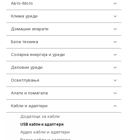
Авто-Мото
139
Клима уреди
138
Домашни апарати
370
Бела техника
202
Соларна енергија и уреди
7
Деловни уреди
85
Осветлување
36
Алати и помагала
55
Кабли и адаптери
392
Додатоци за кабли
4
167
USB кабли и адаптери
Аудио кабли и адаптери
3
Видео кабли и адаптери
98