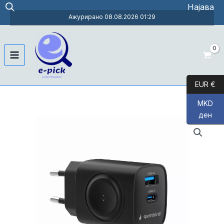
Skip
Најава
to
Ажурирано 08.08.2026 01:29
content
Main
Menu
EUR €
MKD
ден