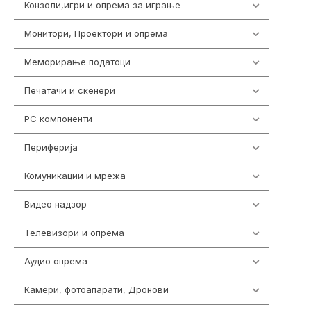
Конзоли,игри и опрема за играње
1301
Монитори, Проектори и опрема
473
Меморирање податоци
540
Печатачи и скенери
976
PC компоненти
1058
Периферија
1850
Комуникации и мрежа
454
Видео надзор
161
Телевизори и опрема
278
Аудио опрема
415
Камери, фотоапарати, Дронови
325