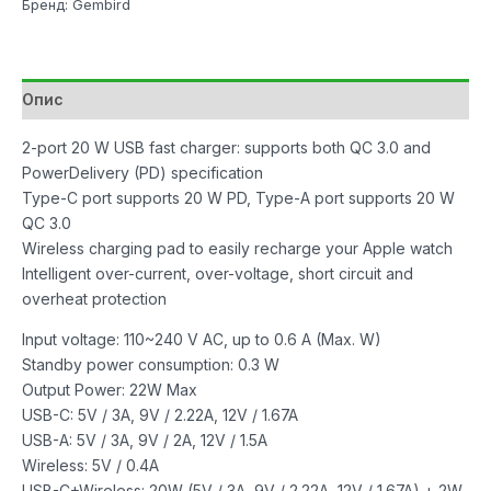
Бренд: Gembird
Apple
Watch
+
Phone
Опис
Gembird
20W
2-port 20 W USB fast charger: supports both QC 3.0 and
Black
PowerDelivery (PD) specification
количина
Type-C port supports 20 W PD, Type-A port supports 20 W
QC 3.0
Wireless charging pad to easily recharge your Apple watch
Intelligent over-current, over-voltage, short circuit and
overheat protection
Input voltage: 110~240 V AC, up to 0.6 A (Max. W)
Standby power consumption: 0.3 W
Output Power: 22W Max
USB-C: 5V / 3A, 9V / 2.22A, 12V / 1.67A
USB-A: 5V / 3A, 9V / 2A, 12V / 1.5A
Wireless: 5V / 0.4A
USB-C+Wireless: 20W (5V / 3A, 9V / 2.22A, 12V / 1.67A) + 2W