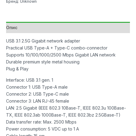
Бренд: Unknown
45
Gigabit
Network
Adapter
Опис
Space
Grey
USB 3.1 2.5G Gigabit network adapter
количина
Practical USB Type-A + Type-C combo-connector
Supports 10/100/1000/2500 Mbps Gigabit LAN network
Durable premium style metal housing
Plug & Play
Interface: USB 3.1 gen. 1
Connector 1: USB Type-A male
Connector 2: USB Type-C male
Connector 3: LAN RJ-45 female
LAN: 2.5 Gigabit (IEEE 802.3 10Base-T, IEEE 802.3u 100Base-
TX, IEEE 802.3ab 1000Base-T, IEEE 802.3bz 2.5GBase-T)
Data transfer rate: Max. 2500 Mbps
Power consumption: 5 VDC up to 1 A
Cable length: 15 cm