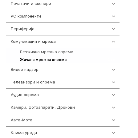
Печатачи и скенери
976
PC компоненти
1058
Периферија
1850
Комуникации и мрежа
454
Безжична мрежна опрема
225
229
Жичана мрежна опрема
Видео надзор
162
Телевизори и опрема
278
Аудио опрема
414
Камери, фотоапарати, Дронови
324
Авто-Мото
139
Клима уреди
138