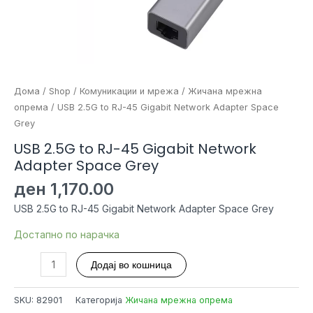
Дома
/
Shop
/
Комуникации и мрежа
/
Жичана мрежна
опрема
/ USB 2.5G to RJ-45 Gigabit Network Adapter Space
Grey
USB 2.5G to RJ-45 Gigabit Network
Adapter Space Grey
ден
1,170.00
USB 2.5G to RJ-45 Gigabit Network Adapter Space Grey
Достапно по нарачка
USB
Додај во кошница
2.5G
to
SKU:
82901
Категорија
Жичана мрежна опрема
RJ-