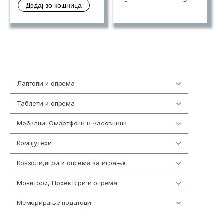
Додај во кошница
Лаптопи и опрема
700
Таблети и опрема
317
Мобилни, Смартфони и Часовници
985
Компјутери
224
Конзоли,игри и опрема за играње
1292
Монитори, Проектори и опрема
474
Меморирање податоци
537