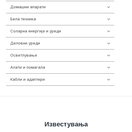
Домашни апарати
370
Бела техника
202
Соларна енергија и уреди
7
Деловни уреди
85
Осветлување
36
Алати и помагала
55
Кабли и адаптери
392
Известувања