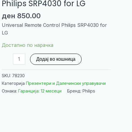
Philips SRP4030 for LG
ден
850.00
Universal Remote Control Philips SRP4030 for
LG
Достапно по нарачка
Universal
Додај во кошница
Remote
Control
SKU:
78230
Philips
Категорија
Презентери и Далечински управувачи
SRP4030
Ознака:
Гаранција: 12 месеци
Бренд: Philips
for
LG
количина