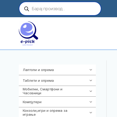
Skip
Products
search
to
content
Лаптопи и опрема
703
Таблети и опрема
300
Мобилни, Смартфони и
961
Часовници
Компјутери
218
Конзоли,игри и опрема за
1301
играње