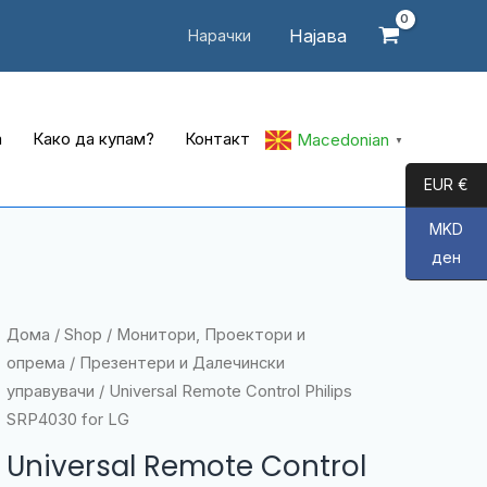
Најава
Нарачки
а
Како да купам?
Контакт
Macedonian
▼
EUR €
MKD
ден
Дома
/
Shop
/
Монитори, Проектори и
опрема
/
Презентери и Далечински
управувачи
/ Universal Remote Control Philips
SRP4030 for LG
Universal Remote Control