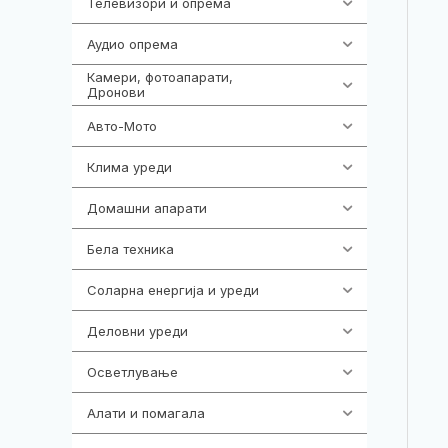
Телевизори и опрема
278
Аудио опрема
416
Камери, фотоапарати,
325
Дронови
Авто-Мото
139
Клима уреди
137
Домашни апарати
370
Бела техника
202
Соларна енергија и уреди
7
Деловни уреди
85
Осветлување
36
Алати и помагала
55