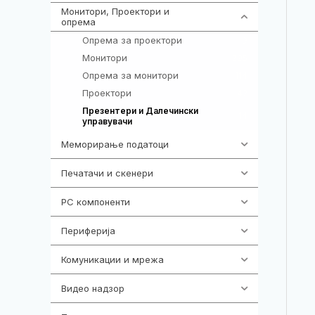
Монитори, Проектори и
474
опрема
Опрема за проектори
9
Монитори
295
Опрема за монитори
114
Проектори
42
Презентери и Далечински
14
управувачи
Меморирање податоци
540
Печатачи и скенери
976
PC компоненти
1058
Периферија
1850
Комуникации и мрежа
454
Видео надзор
163