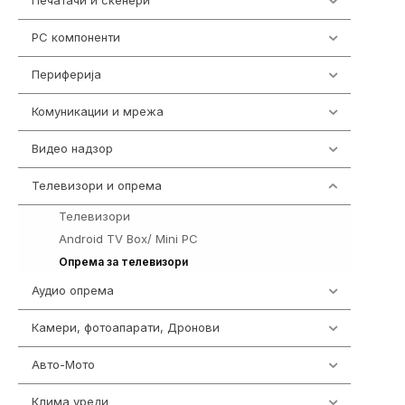
Печатачи и скенери
976
PC компоненти
1058
Периферија
1850
Комуникации и мрежа
454
Видео надзор
161
Телевизори и опрема
278
Телевизори
175
Android TV Box/ Mini PC
19
84
Опрема за телевизори
Аудио опрема
416
Камери, фотоапарати, Дронови
325
Авто-Мото
139
Клима уреди
138