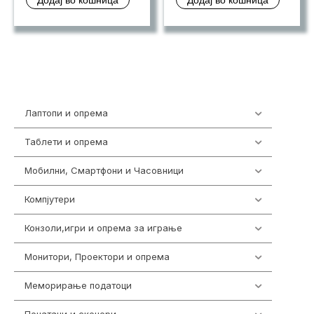
Лаптопи и опрема
703
Таблети и опрема
300
Мобилни, Смартфони и Часовници
977
Компјутери
218
Конзоли,игри и опрема за играње
1301
Монитори, Проектори и опрема
474
Меморирање податоци
540