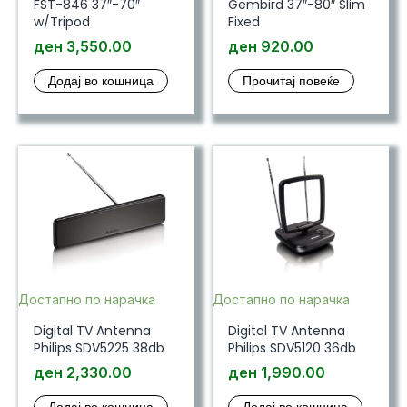
FST-846 37″-70″
Gembird 37″-80″ Slim
w/Tripod
Fixed
ден
3,550.00
ден
920.00
Додај во кошница
Прочитај повеќе
Достапно по нарачка
Достапно по нарачка
Digital TV Antenna
Digital TV Antenna
Philips SDV5225 38db
Philips SDV5120 36db
ден
2,330.00
ден
1,990.00
Додај во кошница
Додај во кошница