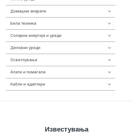
Домашни апарати
370
Бела техника
202
Соларна енергија и уреди
7
Деловни уреди
85
Осветлување
36
Алати и помагала
55
Кабли и адаптери
392
Известувања