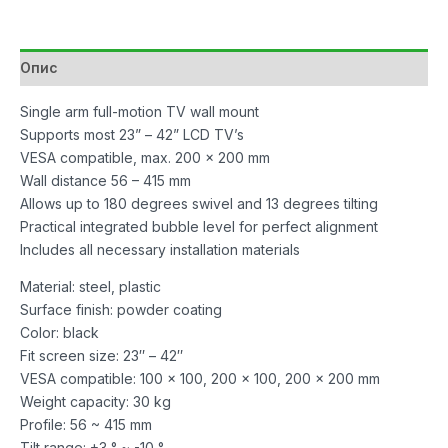
Full
Motion
количина
Опис
Single arm full-motion TV wall mount
Supports most 23” – 42” LCD TV’s
VESA compatible, max. 200 x 200 mm
Wall distance 56 – 415 mm
Allows up to 180 degrees swivel and 13 degrees tilting
Practical integrated bubble level for perfect alignment
Includes all necessary installation materials
Material: steel, plastic
Surface finish: powder coating
Color: black
Fit screen size: 23″ – 42″
VESA compatible: 100 x 100, 200 x 100, 200 x 200 mm
Weight capacity: 30 kg
Profile: 56 ~ 415 mm
Tilt range: +3 ° ~ -10 °