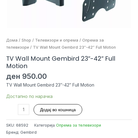
Дома
/
Shop
/
Телевизори и опрема
/
Опрема за
телевизори
/ TV Wall Mount Gembird 23″-42″ Full Motion
TV Wall Mount Gembird 23″-42″ Full
Motion
ден
950.00
TV Wall Mount Gembird 23″-42″ Full Motion
Достапно по нарачка
TV
Додај во кошница
Wall
Mount
SKU:
68592
Категорија
Опрема за телевизори
Gembird
Бренд: Gembird
23"-42"