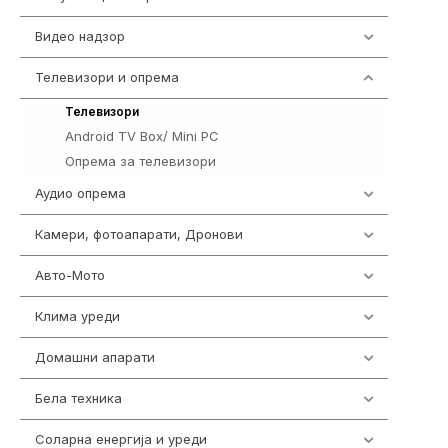
Видео надзор
162
Телевизори и опрема
278
175
Телевизори
Android TV Box/ Mini PC
19
Опрема за телевизори
84
Аудио опрема
414
Камери, фотоапарати, Дронови
324
Авто-Мото
139
Клима уреди
138
Домашни апарати
370
Бела техника
202
Соларна енергија и уреди
7