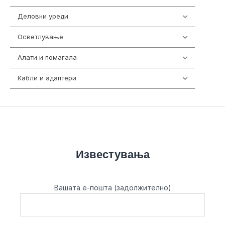
Деловни уреди
85
Осветлување
36
Алати и помагала
55
Кабли и адаптери
392
Известувања
Вашата е-пошта (задолжително)