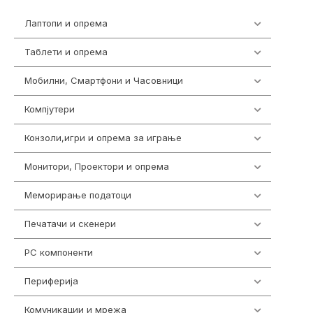
Лаптопи и опрема
700
Таблети и опрема
317
Мобилни, Смартфони и Часовници
985
Компјутери
224
Конзоли,игри и опрема за играње
1292
Монитори, Проектори и опрема
474
Меморирање податоци
537
Печатачи и скенери
976
PC компоненти
1058
Периферија
1850
Комуникации и мрежа
454