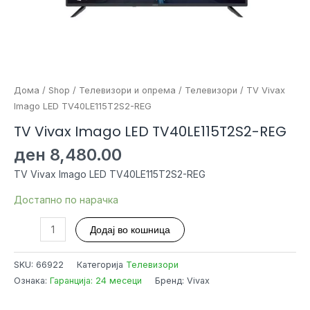
Дома
/
Shop
/
Телевизори и опрема
/
Телевизори
/ TV Vivax
Imago LED TV40LE115T2S2-REG
TV Vivax Imago LED TV40LE115T2S2-REG
ден
8,480.00
TV Vivax Imago LED TV40LE115T2S2-REG
Достапно по нарачка
TV
Додај во кошница
Vivax
Imago
SKU:
66922
Категорија
Телевизори
LED
Ознака:
Гаранција: 24 месеци
Бренд: Vivax
TV40LE115T2S2-
REG