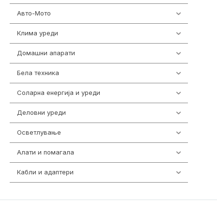
Авто-Мото
139
Клима уреди
138
Домашни апарати
370
Бела техника
202
Соларна енергија и уреди
7
Деловни уреди
85
Осветлување
36
Алати и помагала
55
Кабли и адаптери
392