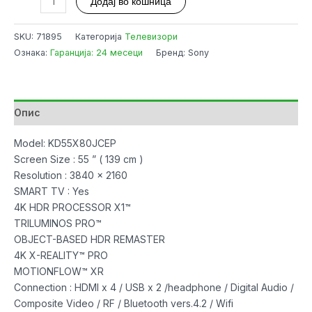
Додај во кошница
Sony
KD-
SKU:
71895
Категорија
Телевизори
55X80J
Ознака:
Гаранција: 24 месеци
Бренд: Sony
55"
4K
Ultra
HD
Опис
Smart
LED
Model: KD55X80JCEP
ANDROID/HDMIx4/USBx3/LAN/WiFi/DVB-
Screen Size : 55 ” ( 139 cm )
C-
Resolution : 3840 x 2160
T2-
SMART TV : Yes
S2
4K HDR PROCESSOR X1™
количина
TRILUMINOS PRO™
OBJECT-BASED HDR REMASTER
4K X-REALITY™ PRO
MOTIONFLOW™ XR
Connection : HDMI x 4 / USB x 2 /headphone / Digital Audio /
Composite Video / RF / Bluetooth vers.4.2 / Wifi