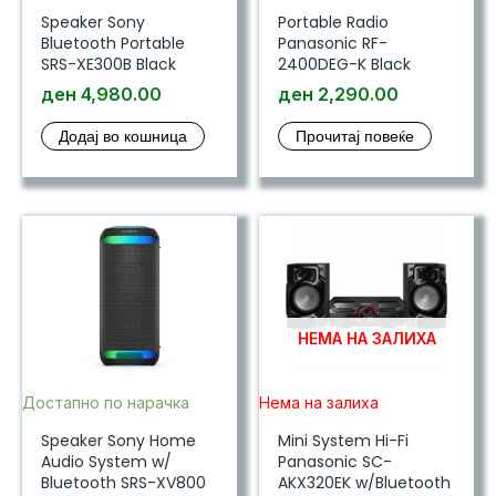
Speaker Sony
Portable Radio
Bluetooth Portable
Panasonic RF-
SRS-XE300B Black
2400DEG-K Black
ден
4,980.00
ден
2,290.00
Додај во кошница
Прочитај повеќе
НЕМА НА ЗАЛИХА
Достапно по нарачка
Нема на залиха
Speaker Sony Home
Mini System Hi-Fi
Audio System w/
Panasonic SC-
Bluetooth SRS-XV800
AKX320EK w/Bluetooth