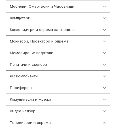
Мобилни, Смартфони и Часовници
961
Компјутери
218
Конзоли,игри и опрема за играње
1301
Монитори, Проектори и опрема
474
Меморирање податоци
540
Печатачи и скенери
976
PC компоненти
1058
Периферија
1850
Комуникации и мрежа
454
Видео надзор
163
Телевизори и опрема
278