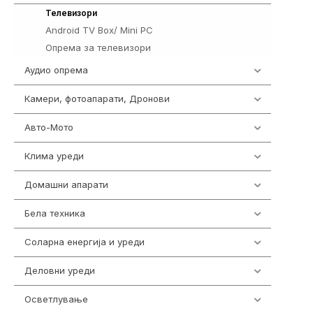
175
Телевизори
Android TV Box/ Mini PC
19
Опрема за телевизори
84
Аудио опрема
416
Камери, фотоапарати, Дронови
325
Авто-Мото
139
Клима уреди
137
Домашни апарати
370
Бела техника
202
Соларна енергија и уреди
7
Деловни уреди
85
Осветлување
36