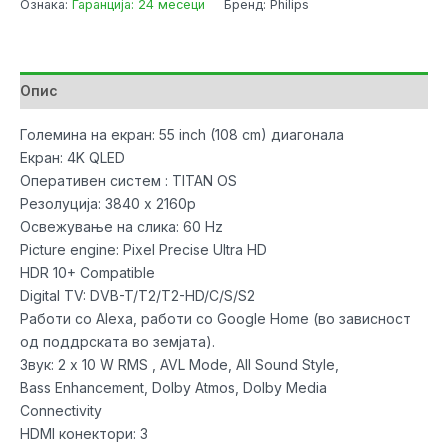
Ознака:
Гаранција: 24 месеци
Бренд: Philips
55`
4K
Ambilight
Smart
Опис
Ultra
HD
Големина на екран: 55 inch (108 cm) диагонала
QLED
Екран: 4K QLED
TV
Оперативен систем : TITAN OS
количина
Резолуција: 3840 x 2160p
Освежување на слика: 60 Hz
Picture engine: Pixel Precise Ultra HD
HDR 10+ Compatible
Digital TV: DVB-T/T2/T2-HD/C/S/S2
Работи со Alexa, работи со Google Home (во зависност
од поддрската во земјата).
Звук: 2 x 10 W RMS , AVL Mode, All Sound Style,
Bass Enhancement, Dolby Atmos, Dolby Media
Connectivity
HDMI конектори: 3