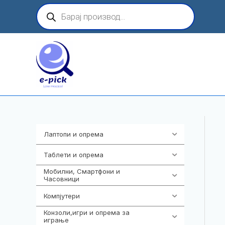
Skip
Products
search
to
content
Лаптопи и опрема
700
Таблети и опрема
317
Мобилни, Смартфони и
985
Часовници
Компјутери
224
Конзоли,игри и опрема за
1292
играње