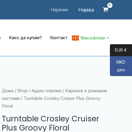
Најава
Нарачки
а
Како да купам?
Контакт
Macedonian
▼
EUR €
MKD
ден
Дома
/
Shop
/
Аудио опрема
/
Караоке и домашни
системи
/ Turntable Crosley Cruiser Plus Groovy
Floral
Turntable Crosley Cruiser
Plus Groovy Floral