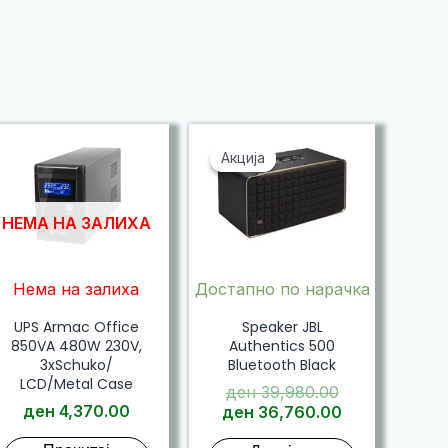
Акција
Акција
НЕМА НА ЗАЛИХА
Нема на залиха
Достапно по нарачка
UPS Armac Office
Speaker JBL
850VA 480W 230V,
Authentics 500
3xSchuko/
Bluetooth Black
LCD/Metal Case
Original
ден
39,980.00
ден
4,370.00
price
Current
ден
36,760.00
was:
price