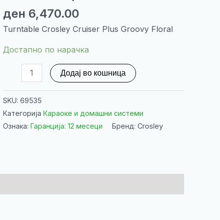
ден
6,470.00
Turntable Crosley Cruiser Plus Groovy Floral
Достапно по нарачка
Turntable
Додај во кошница
Crosley
Cruiser
SKU:
69535
Plus
Категорија
Караоке и домашни системи
Groovy
Ознака:
Гаранција: 12 месеци
Бренд: Crosley
Floral
количина