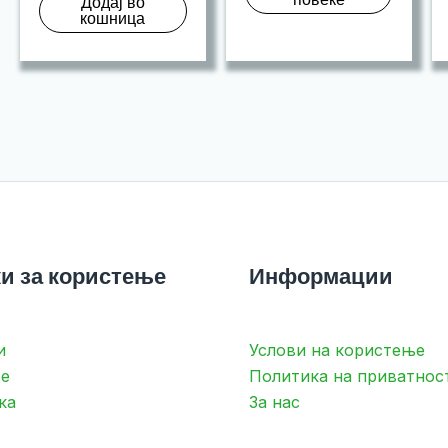
Додај во
кошница
и за користење
Информации
и
Услови на користење
е
Политика на приватнос
ка
За нас