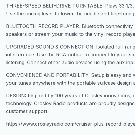
THREE-SPEED BELT-DRIVE TURNTABLE: Plays 33 1/3, 45
Use the cueing lever to lower the needle and fine-tune p
BLUETOOTH RECORD PLAYER: Bluetooth connectivity let
speakers or stream your music to the vinyl record player
UPGRADED SOUND & CONNECTION: Isolated full-range s
interference. Use the RCA output to connect to your st
listening. Connect other audio devices using the aux inpu
CONVENIENCE AND PORTABILITY: Setup is easy and will 
your tunes anywhere with the portable suitcase design 
DESIGN: Inspired by 100 years of Crosley innovations, 
technology. Crosley Radio products are proudly desig
customer support.
https://www.crosleyradio.com/cruiser-plus-record-play