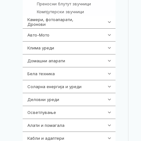
Преносни блутут звучници
197
Компјутерски звучници
2
Камери, фотоапарати,
324
Дронови
Авто-Мото
139
Клима уреди
138
Домашни апарати
370
Бела техника
202
Соларна енергија и уреди
7
Деловни уреди
85
Осветлување
36
Алати и помагала
55
Кабли и адаптери
392