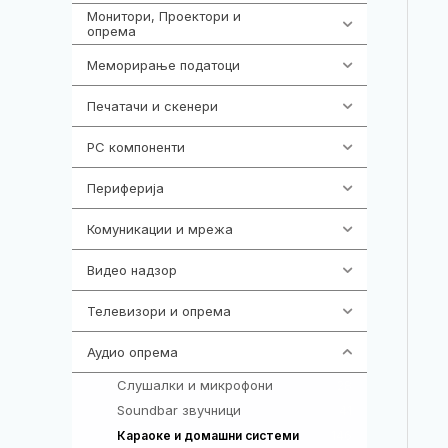
Монитори, Проектори и
474
опрема
Меморирање податоци
537
Печатачи и скенери
976
PC компоненти
1058
Периферија
1850
Комуникации и мрежа
454
Видео надзор
162
Телевизори и опрема
278
Аудио опрема
414
Слушалки и микрофони
28
Soundbar звучници
41
146
Караоке и домашни системи