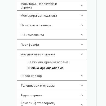
Монитори, Проектори и
474
опрема
Меморирање податоци
540
Печатачи и скенери
976
PC компоненти
1058
Периферија
1850
Комуникации и мрежа
454
Безжична мрежна опрема
225
229
Жичана мрежна опрема
Видео надзор
163
Телевизори и опрема
278
Аудио опрема
416
Камери, фотоапарати,
325