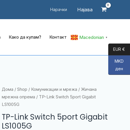
Најава
Нарачки
а
Како да купам?
Контакт
Macedonian
▼
EUR €
MKD
ден
Дома
/
Shop
/
Комуникации и мрежа
/
Жичана
мрежна опрема
/ TP-Link Switch 5port Gigabit
LS1005G
TP-Link Switch 5port Gigabit
LS1005G