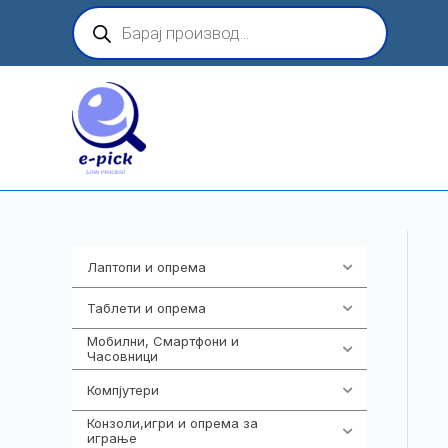
Skip
Products
search
to
content
Лаптопи и опрема
703
Таблети и опрема
300
Мобилни, Смартфони и
961
Часовници
Компјутери
218
Конзоли,игри и опрема за
1301
играње