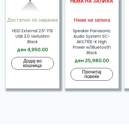
НЕМА НА ЗАЛИХА
Достапно по нарачка
Нема на залиха
HDD External 2.5″ 1TB
Speaker Panasonic
USB 3.0 Verbatim
Audio System SC-
Black
AKX710E-K High
Power w/Bluetooth
ден
4,950.00
Black
Додај во
ден
25,980.00
кошница
Прочитај
повеќе