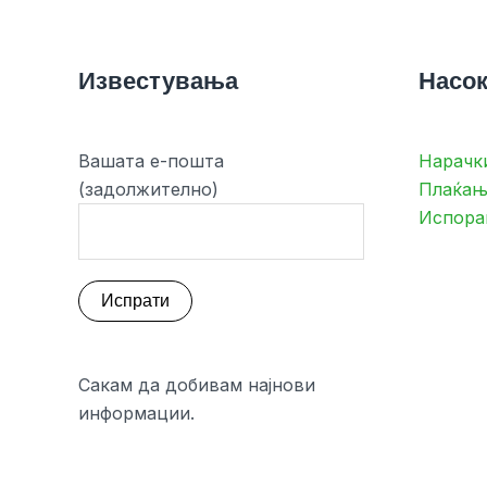
Известувања
Насок
Вашата е-пошта
Нарачк
(задолжително)
Плаќањ
Испора
Сакам да добивам најнови
информации.