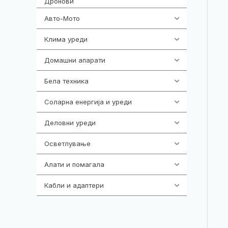
Дронови
Авто-Мото
139
Клима уреди
137
Домашни апарати
370
Бела техника
202
Соларна енергија и уреди
7
Деловни уреди
85
Осветлување
36
Алати и помагала
55
Кабли и адаптери
392