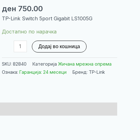
ден
750.00
TP-Link Switch 5port Gigabit LS1005G
Достапно по нарачка
TP-
Додај во кошница
Link
Switch
SKU:
82840
Категорија
Жичана мрежна опрема
5port
Ознака:
Гаранција: 24 месеци
Бренд: TP-Link
Gigabit
LS1005G
количина