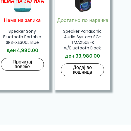
НЕМА НА ЗАЛИХА
Нема на залиха
Достапно по нарачка
Speaker Sony
Speaker Panasonic
Bluetooth Portable
Audio System SC-
SRS-XE300L Blue
TMAX50E-K
w/Bluetooth Black
ден
4,980.00
ден
33,980.00
Прочитај
повеќе
Додај во
кошница