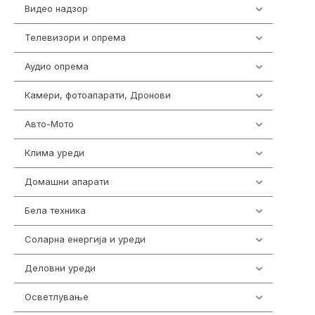
Видео надзор
163
Телевизори и опрема
278
Аудио опрема
416
Камери, фотоапарати, Дронови
325
Авто-Мото
139
Клима уреди
137
Домашни апарати
370
Бела техника
202
Соларна енергија и уреди
7
Деловни уреди
85
Осветлување
36