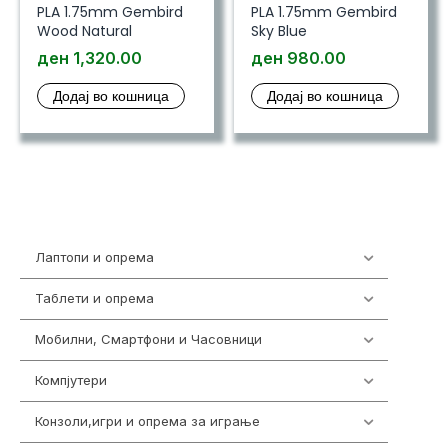
PLA 1.75mm Gembird
PLA 1.75mm Gembird
Wood Natural
Sky Blue
ден
1,320.00
ден
980.00
Додај во кошница
Додај во кошница
Лаптопи и опрема
703
Таблети и опрема
300
Мобилни, Смартфони и Часовници
961
Компјутери
218
Конзоли,игри и опрема за играње
1301