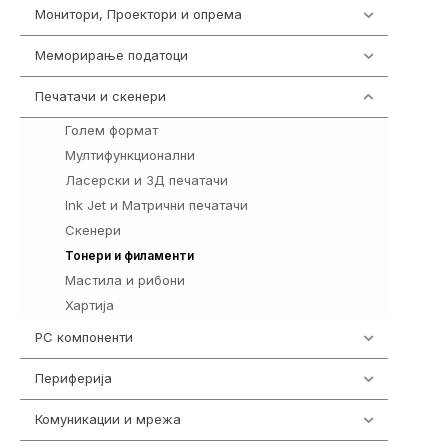
Монитори, Проектори и опрема
474
Меморирање податоци
540
Печатачи и скенери
976
Голем формат
10
Мултифункционални
69
Ласерски и 3Д печатачи
76
Ink Jet и Матрични печатачи
94
Скенери
26
424
Тонери и филаменти
Мастила и рибони
267
Хартија
10
PC компоненти
1058
Периферија
1850
Комуникации и мрежа
454