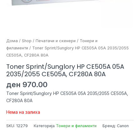
Дома
/
Shop
/
Печатачи и скенери
/
Тонери и
филаменти
/ Toner Sprint/Sunglory HP CE505A 05A 2035/2055
CE505A, CF280A 80A
Toner Sprint/Sunglory HP CE505A 05A
2035/2055 CE505A, CF280A 80A
ден
970.00
Toner Sprint/Sunglory HP CE505A 05A 2035/2055 CE505A,
CF280A 80A
Нема на залиха
SKU:
12279
Категорија
Тонери и филаменти
Бренд: Canon