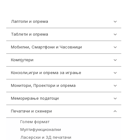
Лаптопи и опрема
703
Таблети и опрема
300
Мобилни, Смартфони и Часовници
961
Компјутери
218
Конзоли,игри и опрема за играње
1301
Монитори, Проектори и опрема
474
Меморирање податоци
540
Печатачи и скенери
976
Голем формат
10
Мултифункционални
69
Ласерски и 3Д печатачи
76