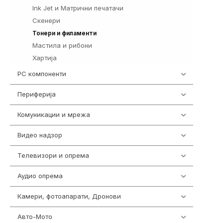
Ink Jet и Матрични печатачи
94
Скенери
26
424
Тонери и филаменти
Мастила и рибони
267
Хартија
10
PC компоненти
1058
Периферија
1850
Комуникации и мрежа
454
Видео надзор
163
Телевизори и опрема
278
Аудио опрема
416
Камери, фотоапарати, Дронови
325
Авто-Мото
139