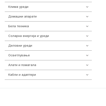
Клима уреди
138
Домашни апарати
370
Бела техника
202
Соларна енергија и уреди
7
Деловни уреди
85
Осветлување
36
Алати и помагала
55
Кабли и адаптери
392