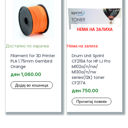
НЕМА НА ЗАЛИХА
Достапно по нарачка
Нема на залиха
Filament for 3D Printer
Drum Unit Sprint
PLA 1.75mm Gembird
CF219A for HP LJ Pro
Orange
M102a/n/nw/
M130a/n/nw
ден
1,060.00
series(12k) toner
CF217A
Додај во кошница
ден
750.00
Прочитај повеќе