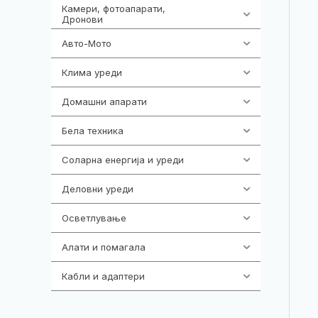
Камери, фотоапарати,
324
Дронови
Авто-Мото
139
Клима уреди
138
Домашни апарати
370
Бела техника
202
Соларна енергија и уреди
7
Деловни уреди
85
Осветлување
36
Алати и помагала
55
Кабли и адаптери
392