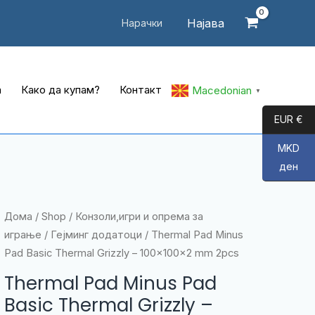
Најава
Нарачки
а
Како да купам?
Контакт
Macedonian
▼
EUR €
MKD
ден
Дома
/
Shop
/
Конзоли,игри и опрема за
играње
/
Гејминг додатоци
/ Thermal Pad Minus
Pad Basic Thermal Grizzly – 100x100x2 mm 2pcs
Thermal Pad Minus Pad
Basic Thermal Grizzly –