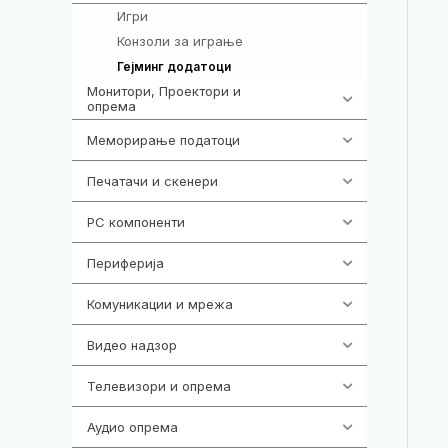
Игри
584
Конзоли за играње
18
690
Гејминг додатоци
Монитори, Проектори и
474
опрема
Меморирање податоци
537
Печатачи и скенери
976
PC компоненти
1058
Периферија
1850
Комуникации и мрежа
454
Видео надзор
162
Телевизори и опрема
278
Аудио опрема
414