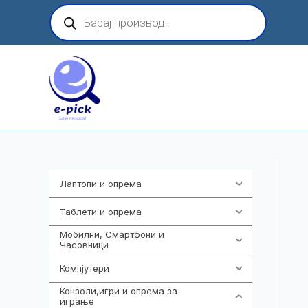
Skip
Products
search
to
content
Лаптопи и опрема
700
Таблети и опрема
317
Мобилни, Смартфони и
985
Часовници
Компјутери
224
Конзоли,игри и опрема за
1292
играње