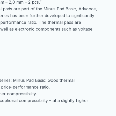
m – 2,0 mm – 2 pcs.”
2pcs
l pads are part of the Minus Pad Basic, Advance,
количина
ries has been further developed to significantly
e-performance ratio. The thermal pads are
 well as electronic components such as voltage
eries: Minus Pad Basic: Good thermal
nt price-performance ratio.
er compressibility.
ptional compressibility – at a slightly higher