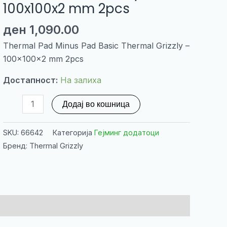
100x100x2 mm 2pcs
ден
1,090.00
Thermal Pad Minus Pad Basic Thermal Grizzly –
100x100x2 mm 2pcs
Достапност:
На залиха
Thermal
Додај во кошница
Pad
Minus
SKU:
66642
Категорија
Гејминг додатоци
Pad
Бренд: Thermal Grizzly
Basic
Thermal
Grizzly
-
100x100x2
mm