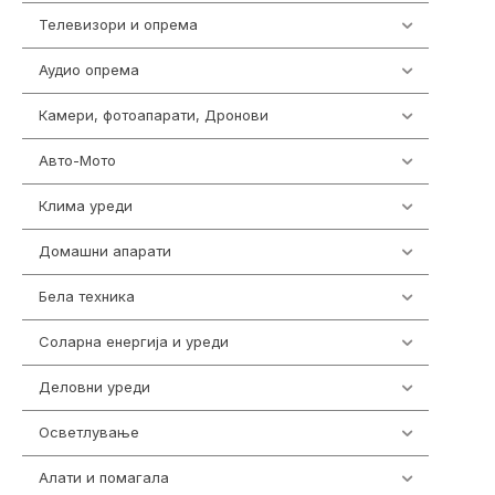
Телевизори и опрема
278
Аудио опрема
416
Камери, фотоапарати, Дронови
325
Авто-Мото
139
Клима уреди
138
Домашни апарати
370
Бела техника
202
Соларна енергија и уреди
7
Деловни уреди
85
Осветлување
36
Алати и помагала
55