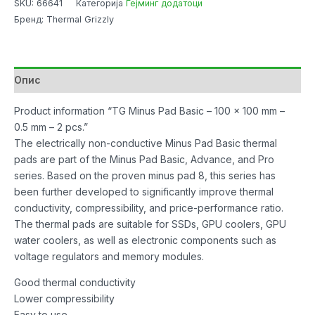
SKU:
66641
Категорија
Гејминг додатоци
Pad
Бренд: Thermal Grizzly
Basic
Thermal
Grizzly
-
Опис
100x100x0.5
mm
Product information “TG Minus Pad Basic – 100 x 100 mm –
2pcs
0.5 mm – 2 pcs.”
количина
The electrically non-conductive Minus Pad Basic thermal
pads are part of the Minus Pad Basic, Advance, and Pro
series. Based on the proven minus pad 8, this series has
been further developed to significantly improve thermal
conductivity, compressibility, and price-performance ratio.
The thermal pads are suitable for SSDs, GPU coolers, GPU
water coolers, as well as electronic components such as
voltage regulators and memory modules.
Good thermal conductivity
Lower compressibility
Easy to use