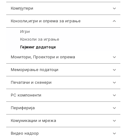
Компјутери
218
Конзоли,игри и опрема за играње
1301
Игри
589
Конзоли за играње
18
694
Гејминг додатоци
Монитори, Проектори и опрема
474
Меморирање податоци
540
Печатачи и скенери
976
PC компоненти
1058
Периферија
1850
Комуникации и мрежа
454
Видео надзор
161