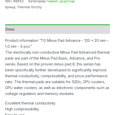
SKU:
66652
Категорија
Гејминг додатоци
Pad
Бренд: Thermal Grizzly
Advance
Thermal
Grizzly
-
Опис
120x20x1
mm
Product information “TG Minus Pad Advance – 120 x 20 mm –
4pcs
1,0 mm – 4 pcs.”
количина
The electrically non-conductive Minus Pad Advanced thermal
pads are part of the Minus Pad Basic, Advance, and Pro
series. Based on the proven minus pad 8, this series has
been specifically further developed to significantly improve
thermal conductivity, compressibility, and price-performance
ratio. The thermal pads are suitable for SSDs, GPU coolers,
GPU water coolers, as well as electronic components such as
voltage regulators and memory modules.
Excellent thermal conductivity
High compressibility
Easy to use