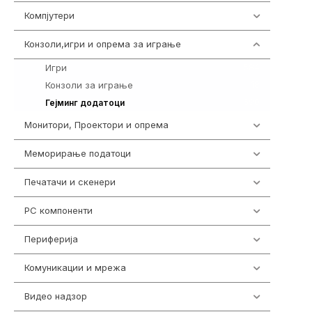
Компјутери
224
Конзоли,игри и опрема за играње
1292
Игри
584
Конзоли за играње
18
690
Гејминг додатоци
Монитори, Проектори и опрема
474
Меморирање податоци
537
Печатачи и скенери
976
PC компоненти
1058
Периферија
1850
Комуникации и мрежа
454
Видео надзор
162