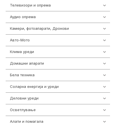
Телевизори и опрема
278
Аудио опрема
414
Камери, фотоапарати, Дронови
324
Авто-Мото
139
Клима уреди
138
Домашни апарати
370
Бела техника
202
Соларна енергија и уреди
7
Деловни уреди
85
Осветлување
36
Алати и помагала
55