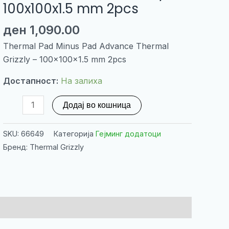
100x100x1.5 mm 2pcs
ден
1,090.00
Thermal Pad Minus Pad Advance Thermal
Grizzly – 100x100x1.5 mm 2pcs
Достапност:
На залиха
Thermal
Додај во кошница
Pad
Minus
SKU:
66649
Категорија
Гејминг додатоци
Pad
Бренд: Thermal Grizzly
Advance
Thermal
Grizzly
-
100x100x1.5
mm