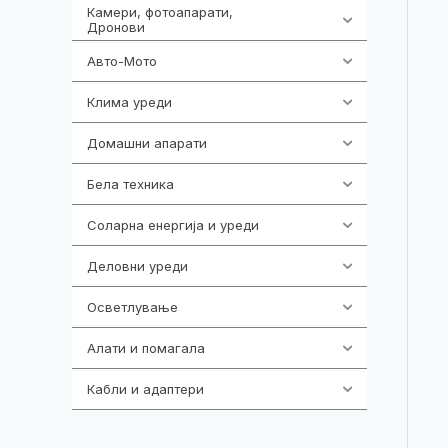
Камери, фотоапарати,
325
Дронови
Авто-Мото
139
Клима уреди
138
Домашни апарати
370
Бела техника
202
Соларна енергија и уреди
7
Деловни уреди
85
Осветлување
36
Алати и помагала
55
Кабли и адаптери
392