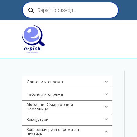
Skip
Products
search
to
content
Лаптопи и опрема
702
Таблети и опрема
300
Мобилни, Смартфони и
974
Часовници
Компјутери
218
Конзоли,игри и опрема за
1301
играње