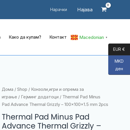
Најава
Нарачки
а
Како да купам?
Контакт
Macedonian
▼
EUR €
MKD
ден
Дома
/
Shop
/
Конзоли,игри и опрема за
играње
/
Гејминг додатоци
/ Thermal Pad Minus
Pad Advance Thermal Grizzly – 100x100x1.5 mm 2pcs
Thermal Pad Minus Pad
Advance Thermal Grizzly –