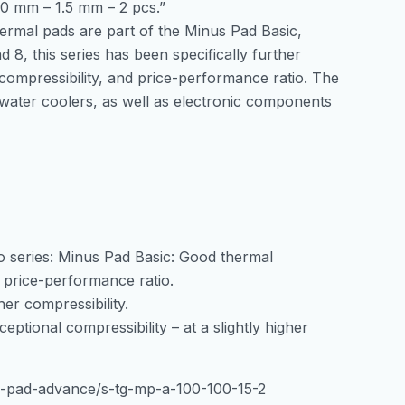
0 mm – 1.5 mm – 2 pcs.”
2pcs
ermal pads are part of the Minus Pad Basic,
количина
8, this series has been specifically further
 compressibility, and price-performance ratio. The
water coolers, as well as electronic components
 series: Minus Pad Basic: Good thermal
nt price-performance ratio.
er compressibility.
ptional compressibility – at a slightly higher
us-pad-advance/s-tg-mp-a-100-100-15-2