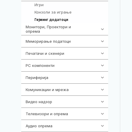
Игри
589
Конзоли за играње
18
694
Гејминг додатоци
Монитори, Проектори и
473
опрема
Меморирање податоци
540
Печатачи и скенери
976
PC компоненти
1058
Периферија
1850
Комуникации и мрежа
454
Видео надзор
161
Телевизори и опрема
278
Аудио опрема
415