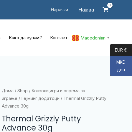
Најава
Нарачки
а
Како да купам?
Контакт
Macedonian
▼
EUR €
MKD
ден
Дома
/
Shop
/
Конзоли,игри и опрема за
играње
/
Гејминг додатоци
/ Thermal Grizzly Putty
Advance 30g
Thermal Grizzly Putty
Advance 30g