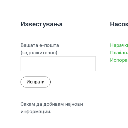
Известувања
Насок
Вашата е-пошта
Нарачк
(задолжително)
Плаќањ
Испора
Сакам да добивам најнови
информации.