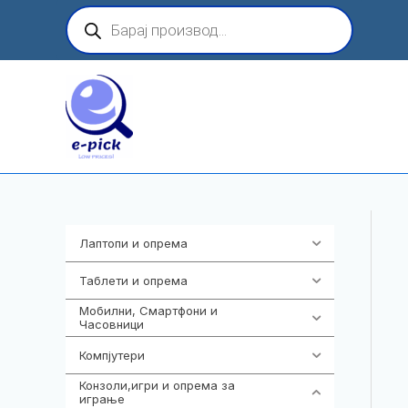
Skip
Products
search
to
content
Лаптопи и опрема
703
Таблети и опрема
300
Мобилни, Смартфони и
961
Часовници
Компјутери
218
Конзоли,игри и опрема за
1301
играње