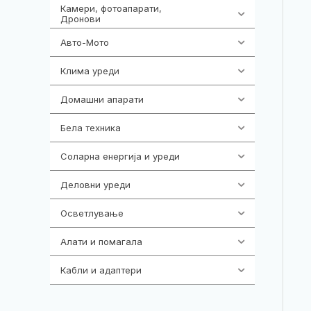
Камери, фотоапарати,
325
Дронови
Авто-Мото
139
Клима уреди
137
Домашни апарати
370
Бела техника
202
Соларна енергија и уреди
7
Деловни уреди
85
Осветлување
36
Алати и помагала
55
Кабли и адаптери
392