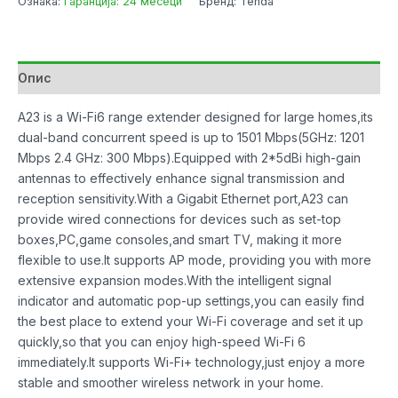
Ознака:
Гаранција: 24 месеци
Бренд: Tenda
Опис
A23 is a Wi-Fi6 range extender designed for large homes,its
dual-band concurrent speed is up to 1501 Mbps(5GHz: 1201
Mbps 2.4 GHz: 300 Mbps).Equipped with 2*5dBi high-gain
antennas to effectively enhance signal transmission and
reception sensitivity.With a Gigabit Ethernet port,A23 can
provide wired connections for devices such as set-top
boxes,PC,game consoles,and smart TV, making it more
flexible to use.It supports AP mode, providing you with more
extensive expansion modes.With the intelligent signal
indicator and automatic pop-up settings,you can easily find
the best place to extend your Wi-Fi coverage and set it up
quickly,so that you can enjoy high-speed Wi-Fi 6
immediately.It supports Wi-Fi+ technology,just enjoy a more
stable and smoother wireless network in your home.