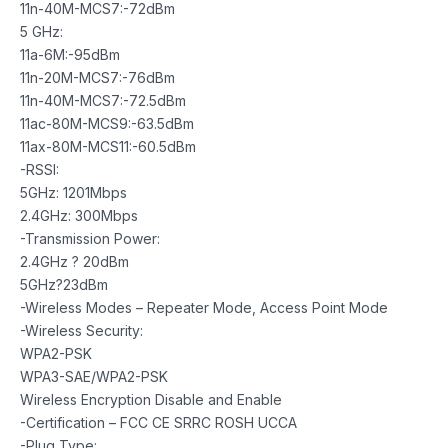
11n-40M-MCS7:-72dBm
5 GHz:
11a-6M:-95dBm
11n-20M-MCS7:-76dBm
11n-40M-MCS7:-72.5dBm
11ac-80M-MCS9:-63.5dBm
11ax-80M-MCS11:-60.5dBm
-RSSI:
5GHz: 1201Mbps
2.4GHz: 300Mbps
-Transmission Power:
2.4GHz ? 20dBm
5GHz?23dBm
-Wireless Modes – Repeater Mode, Access Point Mode
-Wireless Security:
WPA2-PSK
WPA3-SAE/WPA2-PSK
Wireless Encryption Disable and Enable
-Certification – FCC CE SRRC ROSH UCCA
-Plug Type: