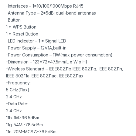
-Interfaces – 1*10/100/1000Mbps RJ45
-Antenna Type – 2*5dBi dual-band antennas
-Button:
1 * WPS Button
1 * Reset Button
-LED Indicator – 1 * Signal LED
-Power Supply – 12V1A,built-in
-Power Consumption – 11W(max power consumption)
-Dimension – 123*72*47.5mm(L x W x H)
-Wireless Standard – IEEE802.11b,IEEE 802.11g, IEEE 802.11n,
IEEE 802.11a,IEEE 802.11ac, IEEE802.11ax
-Frequency:
5 GHz(11ax)
2.4 GHz
-Data Rate:
2.4 GHz
11b-1M:-96.5dBm
11g-54M:-78.5dBm
11n-20M-MCS7:-76.5dBm