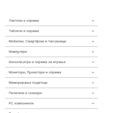
Лаптопи и опрема
700
Таблети и опрема
317
Мобилни, Смартфони и Часовници
985
Компјутери
224
Конзоли,игри и опрема за играње
1292
Монитори, Проектори и опрема
474
Меморирање податоци
537
Печатачи и скенери
976
PC компоненти
1058