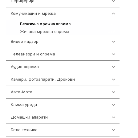
Периферија
1850
Комуникации и мрежа
454
225
Безжична мрежна опрема
Жичана мрежна опрема
229
Видео надзор
162
Телевизори и опрема
278
Аудио опрема
414
Камери, фотоапарати, Дронови
324
Авто-Мото
139
Клима уреди
138
Домашни апарати
370
Бела техника
202