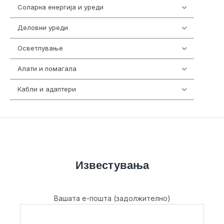
Соларна енергија и уреди
7
Деловни уреди
85
Осветлување
36
Алати и помагала
55
Кабли и адаптери
392
Известувања
Вашата е-пошта (задолжително)