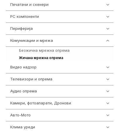
Печатачи и скенери
976
PC компоненти
1058
Периферија
1850
Комуникации и мрежа
454
Безжична мрежна опрема
225
229
Жичана мрежна опрема
Видео надзор
161
Телевизори и опрема
278
Аудио опрема
415
Камери, фотоапарати, Дронови
325
Авто-Мото
139
Клима уреди
138