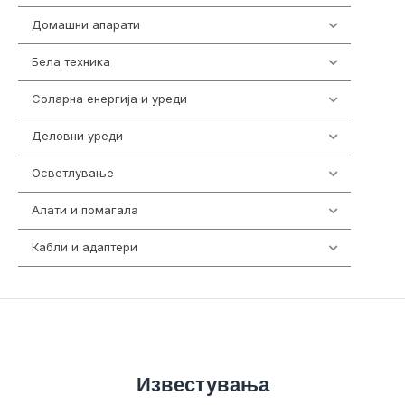
Домашни апарати
370
Бела техника
202
Соларна енергија и уреди
7
Деловни уреди
85
Осветлување
36
Алати и помагала
55
Кабли и адаптери
392
Известувања