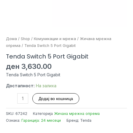
Дома
/
Shop
/
Комуникации и мрежа
/
Жичана мрежна
опрема
/ Tenda Switch 5 Port Gigabit
Tenda Switch 5 Port Gigabit
ден
3,630.00
Tenda Switch 5 Port Gigabit
Достапност:
На залиха
Tenda
Додај во кошница
Switch
5
SKU:
67242
Категорија
Жичана мрежна опрема
Port
Ознака:
Гаранција: 24 месеци
Бренд: Tenda
Gigabit
количина