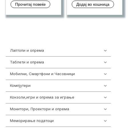
Прочитај повеќе
Додај во кошница
Лаптопи и опрема
702
Таблети и опрема
300
Мобилни, Смартфони и Часовници
974
Компјутери
218
Конзоли,игри и опрема за играње
1301
Монитори, Проектори и опрема
473
Меморирање податоци
540