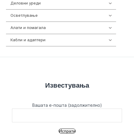
Деловни уреди
85
Осветлување
36
Алати и помагала
55
Кабли и адаптери
392
Известувања
Вашата е-пошта (задолжително)