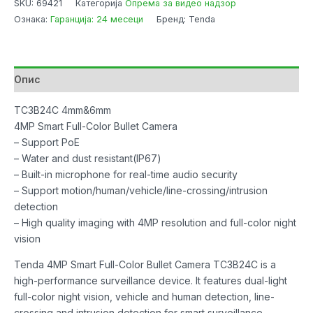
SKU:
69421
Категорија
Опрема за видео надзор
4MP
Ознака:
Гаранција: 24 месеци
Бренд: Tenda
Camera
Bullet
Security
TC3B24C
Опис
6mm
количина
TC3B24C 4mm&6mm
4MP Smart Full-Color Bullet Camera
– Support PoE
– Water and dust resistant(IP67)
– Built-in microphone for real-time audio security
– Support motion/human/vehicle/line-crossing/intrusion
detection
– High quality imaging with 4MP resolution and full-color night
vision
Tenda 4MP Smart Full-Color Bullet Camera TC3B24C is a
high-performance surveillance device. It features dual-light
full-color night vision, vehicle and human detection, line-
crossing and intrusion detection for smart surveillance.