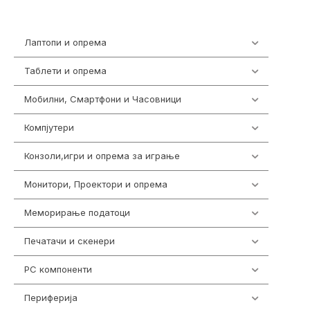
Лаптопи и опрема
703
Таблети и опрема
300
Мобилни, Смартфони и Часовници
977
Компјутери
218
Конзоли,игри и опрема за играње
1301
Монитори, Проектори и опрема
474
Меморирање податоци
540
Печатачи и скенери
976
PC компоненти
1058
Периферија
1850