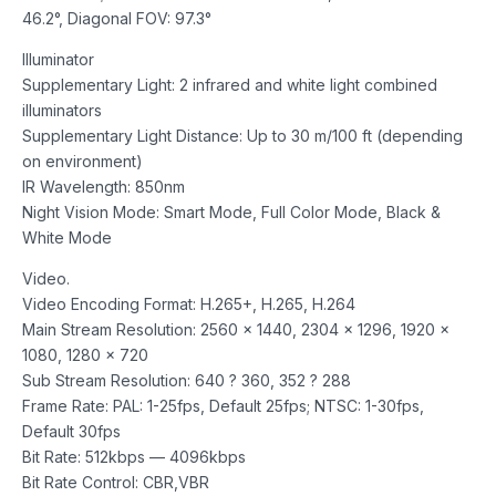
46.2°, Diagonal FOV: 97.3°
Illuminator
Supplementary Light: 2 infrared and white light combined
illuminators
Supplementary Light Distance: Up to 30 m/100 ft (depending
on environment)
IR Wavelength: 850nm
Night Vision Mode: Smart Mode, Full Color Mode, Black &
White Mode
Video.
Video Encoding Format: H.265+, H.265, H.264
Main Stream Resolution: 2560 x 1440, 2304 x 1296, 1920 x
1080, 1280 x 720
Sub Stream Resolution: 640 ? 360, 352 ? 288
Frame Rate: PAL: 1-25fps, Default 25fps; NTSC: 1-30fps,
Default 30fps
Bit Rate: 512kbps — 4096kbps
Bit Rate Control: CBR,VBR