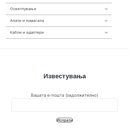
Осветлување
36
Алати и помагала
55
Кабли и адаптери
392
Известувања
Вашата е-пошта (задолжително)