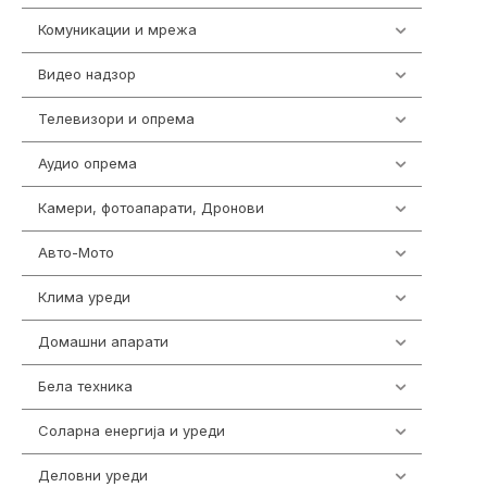
Комуникации и мрежа
454
Видео надзор
163
Телевизори и опрема
278
Аудио опрема
416
Камери, фотоапарати, Дронови
325
Авто-Мото
139
Клима уреди
137
Домашни апарати
370
Бела техника
202
Соларна енергија и уреди
7
Деловни уреди
85