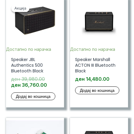
Акција
Акција
Достапно по нарачка
Достапно по нарачка
Speaker JBL
Speaker Marshall
Authentics 500
ACTON III Bluetooth
Bluetooth Black
Black
Original
ден
39,980.00
ден
14,480.00
price
Current
ден
36,760.00
Додај во кошница
was:
price
Додај во кошница
ден 39,980.00.
is:
ден 36,760.00.