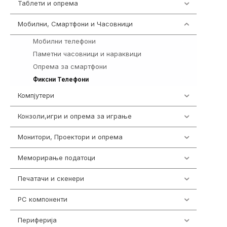
Таблети и опрема
300
Мобилни, Смартфони и Часовници
961
Мобилни телефони
242
Паметни часовници и нараквици
354
Опрема за смартфони
325
40
Фиксни Телефони
Компјутери
218
Конзоли,игри и опрема за играње
1301
Монитори, Проектори и опрема
474
Меморирање податоци
540
Печатачи и скенери
976
PC компоненти
1058
Периферија
1850