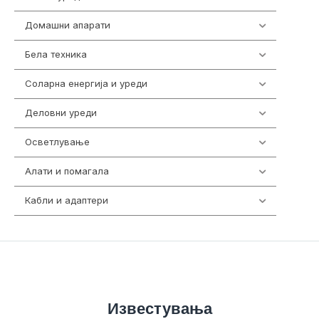
Домашни апарати
370
Бела техника
202
Соларна енергија и уреди
7
Деловни уреди
85
Осветлување
36
Алати и помагала
55
Кабли и адаптери
392
Известувања