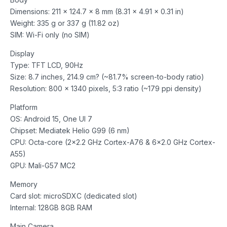
Dimensions: 211 x 124.7 x 8 mm (8.31 x 4.91 x 0.31 in)
Weight: 335 g or 337 g (11.82 oz)
SIM: Wi-Fi only (no SIM)
Display
Type: TFT LCD, 90Hz
Size: 8.7 inches, 214.9 cm? (~81.7% screen-to-body ratio)
Resolution: 800 x 1340 pixels, 5:3 ratio (~179 ppi density)
Platform
OS: Android 15, One UI 7
Chipset: Mediatek Helio G99 (6 nm)
CPU: Octa-core (2×2.2 GHz Cortex-A76 & 6×2.0 GHz Cortex-
A55)
GPU: Mali-G57 MC2
Memory
Card slot: microSDXC (dedicated slot)
Internal: 128GB 8GB RAM
Main Camera