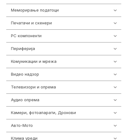
Меморирање податоци
540
Печатачи и скенери
976
PC компоненти
1058
Периферија
1850
Комуникации и мрежа
454
Видео надзор
161
Телевизори и опрема
278
Аудио опрема
416
Камери, фотоапарати, Дронови
325
Авто-Мото
139
Клима уреди
138