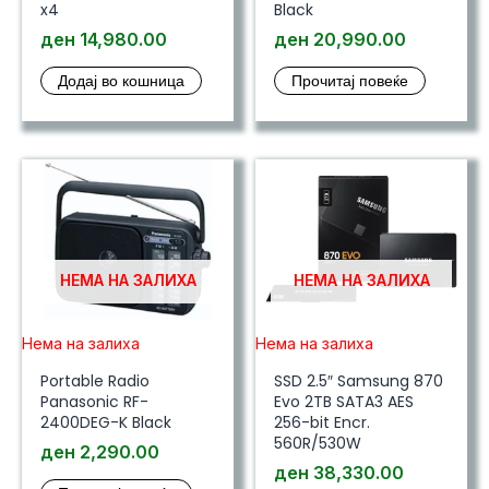
x4
Black
ден
14,980.00
ден
20,990.00
Додај во кошница
Прочитај повеќе
НЕМА НА ЗАЛИХА
НЕМА НА ЗАЛИХА
Нема на залиха
Нема на залиха
Portable Radio
SSD 2.5″ Samsung 870
Panasonic RF-
Evo 2TB SATA3 AES
2400DEG-K Black
256-bit Encr.
560R/530W
ден
2,290.00
ден
38,330.00