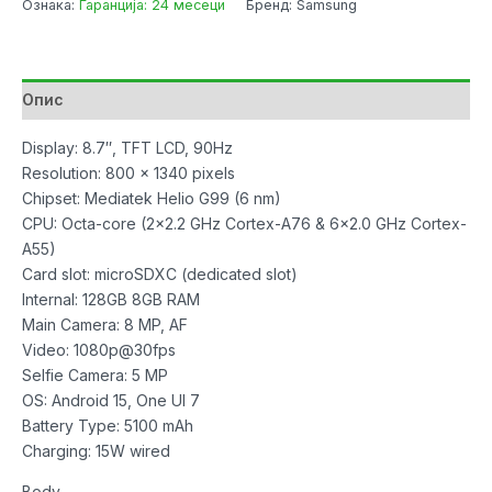
Ознака:
Гаранција: 24 месеци
Бренд: Samsung
Tab
A11
SM-
X130
Опис
8GB/128GB
Silver
Display: 8.7″, TFT LCD, 90Hz
количина
Resolution: 800 x 1340 pixels
Chipset: Mediatek Helio G99 (6 nm)
CPU: Octa-core (2×2.2 GHz Cortex-A76 & 6×2.0 GHz Cortex-
A55)
Card slot: microSDXC (dedicated slot)
Internal: 128GB 8GB RAM
Main Camera: 8 MP, AF
Video: 1080p@30fps
Selfie Camera: 5 MP
OS: Android 15, One UI 7
Battery Type: 5100 mAh
Charging: 15W wired
Body