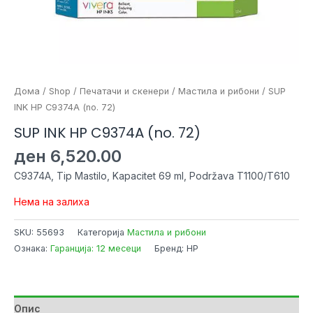
Дома
/
Shop
/
Печатачи и скенери
/
Мастила и рибони
/ SUP
INK HP C9374A (no. 72)
SUP INK HP C9374A (no. 72)
ден
6,520.00
C9374A, Tip Mastilo, Kapacitet 69 ml, Podržava T1100/T610
Нема на залиха
SKU:
55693
Категорија
Мастила и рибони
Ознака:
Гаранција: 12 месеци
Бренд: HP
Опис