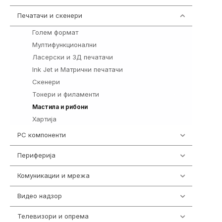
Печатачи и скенери
976
Голем формат
10
Мултифункционални
69
Ласерски и 3Д печатачи
76
Ink Jet и Матрични печатачи
94
Скенери
26
Тонери и филаменти
424
267
Мастила и рибони
Хартија
10
PC компоненти
1058
Периферија
1850
Комуникации и мрежа
454
Видео надзор
163
Телевизори и опрема
278