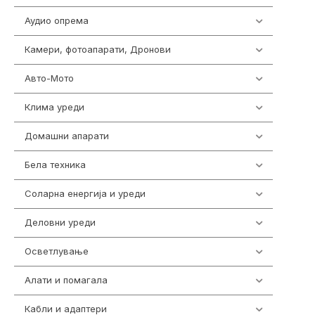
Аудио опрема
416
Камери, фотоапарати, Дронови
325
Авто-Мото
139
Клима уреди
137
Домашни апарати
370
Бела техника
202
Соларна енергија и уреди
7
Деловни уреди
85
Осветлување
36
Алати и помагала
55
Кабли и адаптери
392