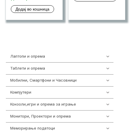
was:
price
Додај во кошница
ден 15,980.00.
is:
ден 14,930.00.
Лаптопи и опрема
703
Таблети и опрема
300
Мобилни, Смартфони и Часовници
961
Компјутери
218
Конзоли,игри и опрема за играње
1301
Монитори, Проектори и опрема
474
Меморирање податоци
540