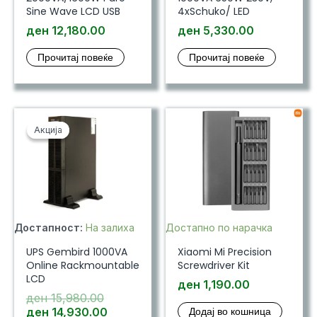
Sine Wave LCD USB
4xSchuko/ LED
ден
12,180.00
ден
5,330.00
Прочитај повеќе
Прочитај повеќе
Акција
Акција
Достапност:
На залиха
Достапно по нарачка
UPS Gembird 1000VA
Xiaomi Mi Precision
Online Rackmountable
Screwdriver Kit
LCD
ден
1,190.00
Original
ден
15,980.00
price
Current
Додај во кошница
ден
14,930.00