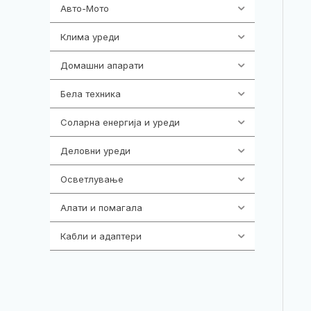
Авто-Мото
139
Клима уреди
138
Домашни апарати
370
Бела техника
202
Соларна енергија и уреди
7
Деловни уреди
85
Осветлување
36
Алати и помагала
55
Кабли и адаптери
392