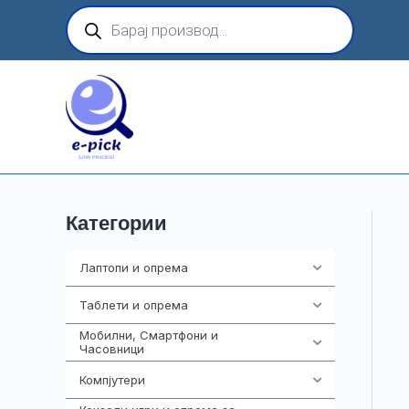
Skip
Products
search
to
content
Категории
Лаптопи и опрема
700
Таблети и опрема
317
Мобилни, Смартфони и
985
Часовници
Компјутери
224