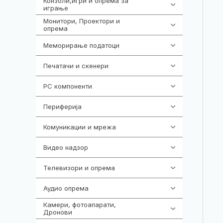
Конзоли,игри и опрема за
1292
играње
Монитори, Проектори и
474
опрема
Меморирање податоци
537
Печатачи и скенери
976
PC компоненти
1058
Периферија
1850
Комуникации и мрежа
454
Видео надзор
162
Телевизори и опрема
278
Аудио опрема
414
Камери, фотоапарати,
324
Дронови