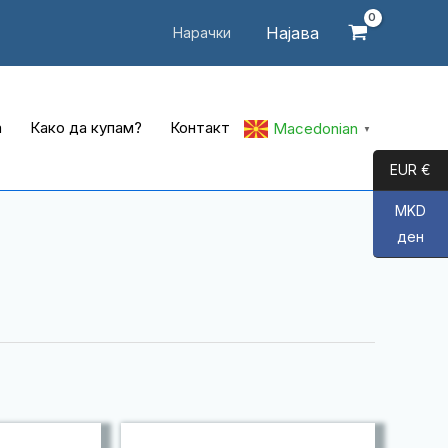
Најава
Нарачки
а
Како да купам?
Контакт
Macedonian
▼
EUR €
MKD
ден