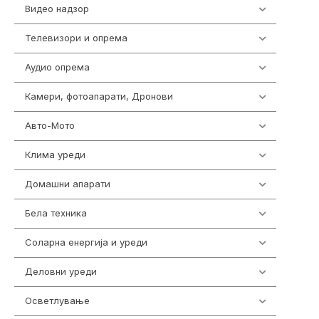
Видео надзор
162
Телевизори и опрема
278
Аудио опрема
414
Камери, фотоапарати, Дронови
324
Авто-Мото
139
Клима уреди
138
Домашни апарати
370
Бела техника
202
Соларна енергија и уреди
7
Деловни уреди
85
Осветлување
36