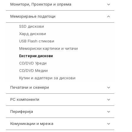
Монитори, Проектори и опрема
474
Меморирање податоци
537
SSD дискови
118
Хард дискови
75
USB Flash стикови
118
Мемориски картички и читачи
74
103
Екстерни дискови
CD/DVD Уреди
25
CD/DVD Медии
7
Кутии и адаптери за дискови
17
Печатачи и скенери
976
PC компоненти
1058
Периферија
1850
Комуникации и мрежа
454