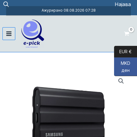
Skip
Најава
to
Ажурирано 08.08.2026 07:28
content
Main
Menu
EUR €
MKD
ден