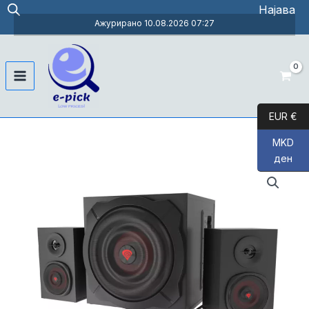
Skip
Најава
to
Ажурирано 10.08.2026 07:27
content
Main
Menu
EUR €
MKD
ден