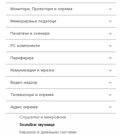
Монитори, Проектори и опрема
474
Меморирање податоци
537
Печатачи и скенери
976
PC компоненти
1058
Периферија
1850
Комуникации и мрежа
454
Видео надзор
162
Телевизори и опрема
278
Аудио опрема
414
Слушалки и микрофони
28
41
Soundbar звучници
Караоке и домашни системи
146