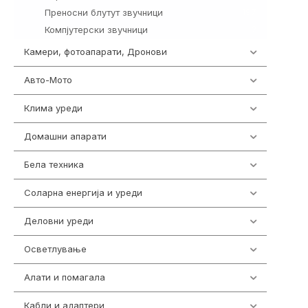
Преносни блутут звучници
197
Компјутерски звучници
2
Камери, фотоапарати, Дронови
324
Авто-Мото
139
Клима уреди
138
Домашни апарати
370
Бела техника
202
Соларна енергија и уреди
7
Деловни уреди
85
Осветлување
36
Алати и помагала
55
Кабли и адаптери
392