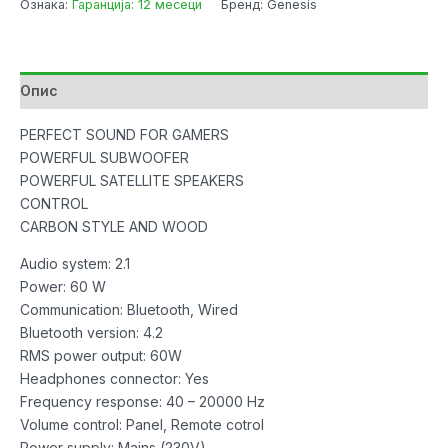
Ознака:
Гаранција: 12 месеци
Бренд: Genesis
610BT
60W
RMS
Bluetooth
Опис
w/Remote
Gaming
PERFECT SOUND FOR GAMERS
количина
POWERFUL SUBWOOFER
POWERFUL SATELLITE SPEAKERS
CONTROL
CARBON STYLE AND WOOD
Audio system: 2.1
Power: 60 W
Communication: Bluetooth, Wired
Bluetooth version: 4.2
RMS power output: 60W
Headphones connector: Yes
Frequency response: 40 – 20000 Hz
Volume control: Panel, Remote cotrol
Power supply: Mains (230V)