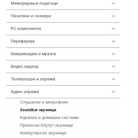
Меморирање податоци
540
Печатачи и скенери
976
PC компоненти
1058
Периферија
1850
Комуникации и мрежа
454
Видео надзор
163
Телевизори и опрема
278
Аудио опрема
416
Слушалки и микрофони
28
41
Soundbar звучници
Караоке и домашни системи
147
Преносни блутут звучници
198
Компјутерски звучници
2