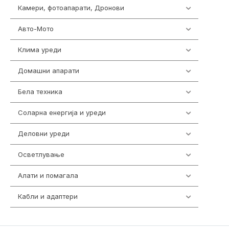
Камери, фотоапарати, Дронови
325
Авто-Мото
139
Клима уреди
137
Домашни апарати
370
Бела техника
202
Соларна енергија и уреди
7
Деловни уреди
85
Осветлување
36
Алати и помагала
55
Кабли и адаптери
392