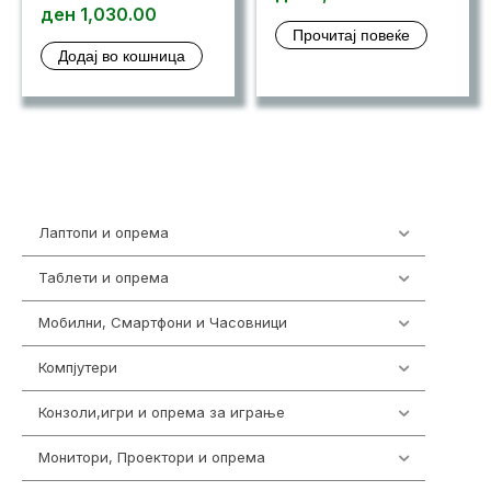
ден
1,030.00
Прочитај повеќе
Додај во кошница
Лаптопи и опрема
703
Таблети и опрема
300
Мобилни, Смартфони и Часовници
961
Компјутери
218
Конзоли,игри и опрема за играње
1301
Монитори, Проектори и опрема
474