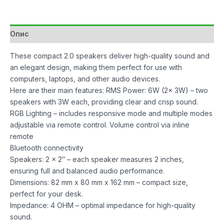
RSM
RGB
USB,
Опис
3.5mm
Audio
These compact 2.0 speakers deliver high-quality sound and
Jack/Bluetooth
an elegant design, making them perfect for use with
количина
computers, laptops, and other audio devices.
Here are their main features: RMS Power: 6W (2x 3W) – two
speakers with 3W each, providing clear and crisp sound.
RGB Lighting – includes responsive mode and multiple modes
adjustable via remote control. Volume control via inline
remote
Bluetooth connectivity
Speakers: 2 x 2″ – each speaker measures 2 inches,
ensuring full and balanced audio performance.
Dimensions: 82 mm x 80 mm x 162 mm – compact size,
perfect for your desk.
Impedance: 4 OHM – optimal impedance for high-quality
sound.