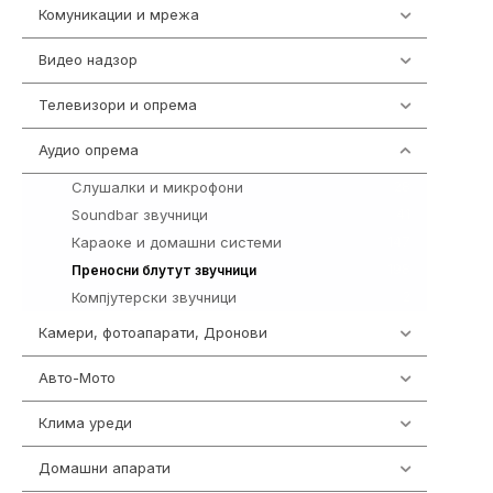
Комуникации и мрежа
454
Видео надзор
163
Телевизори и опрема
278
Аудио опрема
416
Слушалки и микрофони
28
Soundbar звучници
41
Караоке и домашни системи
147
198
Преносни блутут звучници
Компјутерски звучници
2
Камери, фотоапарати, Дронови
325
Авто-Мото
139
Клима уреди
137
Домашни апарати
370