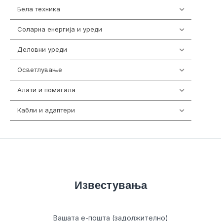
Бела техника
202
Соларна енергија и уреди
7
Деловни уреди
85
Осветлување
36
Алати и помагала
55
Кабли и адаптери
392
Известувања
Вашата е-пошта (задолжително)