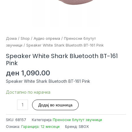
Дома
/
Shop
/
Аудио опрема
/
Преносни блутут
звучници
/ Speaker White Shark Bluetooth BT-161 Pink
Speaker White Shark Bluetooth BT-161
Pink
ден
1,090.00
Speaker White Shark Bluetooth BT-161 Pink
Достапно по нарачка
Speaker
Додај во кошница
White
Shark
SKU:
68157
Категорија
Преносни блутут звучници
Bluetooth
Ознака:
Гаранција: 12 месеци
Бренд: SBOX
BT-