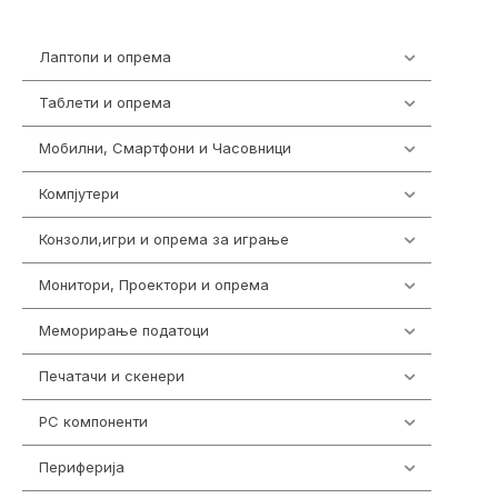
Лаптопи и опрема
703
Таблети и опрема
300
Мобилни, Смартфони и Часовници
961
Компјутери
218
Конзоли,игри и опрема за играње
1301
Монитори, Проектори и опрема
474
Меморирање податоци
540
Печатачи и скенери
976
PC компоненти
1058
Периферија
1850