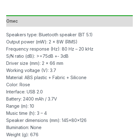
161
Pink
количина
Опис
Speakers type: Bluetooth speaker (BT 5.1)
Output power (mW): 2 x 8W (RMS)
Frequency response (Hz): 80 Hz – 20 kHz
S/N ratio (dB): >=75dB +- 3dB
Driver size (mm): 2 x 66 mm
Working voltage (V): 3.7
Material: ABS plastic + Fabric + Silicone
Color: Rose
Interface: USB 2.0
Battery: 2400 mAh / 3.7V
Range (m): 10
Music time (h): 3 – 4
Speaker dimensions (mm): 145x80x126
Illumination: None
Weight (g): 676