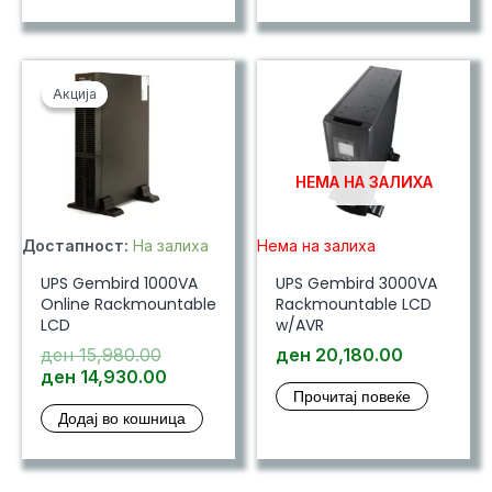
Акција
Акција
НЕМА НА ЗАЛИХА
Достапност:
На залиха
Нема на залиха
UPS Gembird 1000VA
UPS Gembird 3000VA
Online Rackmountable
Rackmountable LCD
LCD
w/AVR
Original
ден
15,980.00
ден
20,180.00
price
Current
ден
14,930.00
Прочитај повеќе
was:
price
Додај во кошница
ден 15,980.00.
is:
ден 14,930.00.