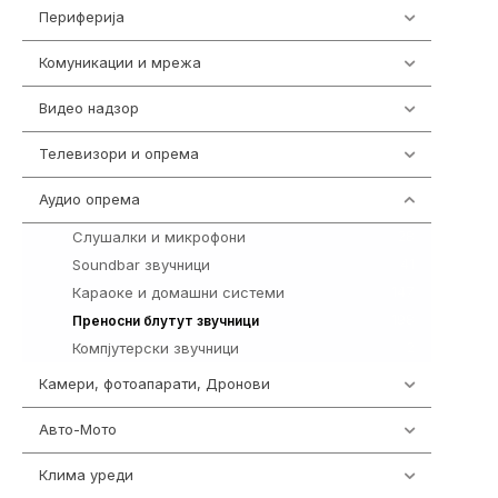
Периферија
1850
Комуникации и мрежа
454
Видео надзор
161
Телевизори и опрема
278
Аудио опрема
416
Слушалки и микрофони
28
Soundbar звучници
41
Караоке и домашни системи
147
198
Преносни блутут звучници
Компјутерски звучници
2
Камери, фотоапарати, Дронови
325
Авто-Мото
139
Клима уреди
138