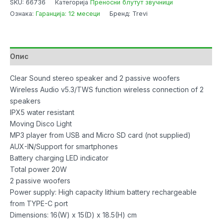
SKU:
66736
Категорија
Преносни блутут звучници
202
Ознака:
Гаранција: 12 месеци
Бренд: Trevi
20W
Bluetooh
USB,
Micro,
Опис
SD,
AUX-
Clear Sound stereo speaker and 2 passive woofers
IN,Black
Wireless Audio v5.3/TWS function wireless connection of 2
количина
speakers
IPX5 water resistant
Moving Disco Light
MP3 player from USB and Micro SD card (not supplied)
AUX-IN/Support for smartphones
Battery charging LED indicator
Total power 20W
2 passive woofers
Power supply: High capacity lithium battery rechargeable
from TYPE-C port
Dimensions: 16(W) x 15(D) x 18.5(H) cm