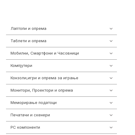
Лаптопи и опрема
703
Таблети и опрема
300
Мобилни, Смартфони и Часовници
977
Компјутери
218
Конзоли,игри и опрема за играње
1301
Монитори, Проектори и опрема
474
Меморирање податоци
540
Печатачи и скенери
976
PC компоненти
1058