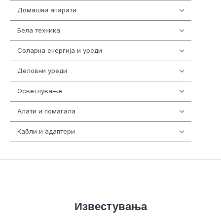
Домашни апарати
370
Бела техника
202
Соларна енергија и уреди
7
Деловни уреди
85
Осветлување
36
Алати и помагала
55
Кабли и адаптери
392
Известувања