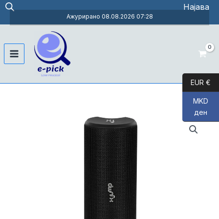
Skip
Најава
to
Ажурирано 08.08.2026 07:28
content
Main
Menu
EUR €
MKD
ден