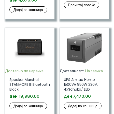
ден
4,870.00
Прочитај повеќе
Додај во кошница
Достапно по нарачка
Достапност:
На залиха
Speaker Marshall
UPS Armac Home
STANMORE III Bluetooth
1500VA 950W 230V,
Black
4xSchuko/ LED
ден
19,980.00
ден
7,470.00
Додај во кошница
Додај во кошница