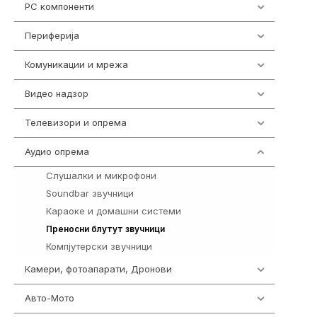
PC компоненти
1058
Периферија
1850
Комуникации и мрежа
454
Видео надзор
162
Телевизори и опрема
278
Аудио опрема
414
Слушалки и микрофони
28
Soundbar звучници
41
Караоке и домашни системи
146
197
Преносни блутут звучници
Компјутерски звучници
2
Камери, фотоапарати, Дронови
324
Авто-Мото
139