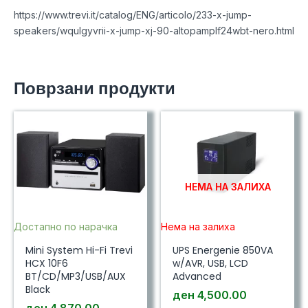
https://www.trevi.it/catalog/ENG/articolo/233-x-jump-
speakers/wqulgyvrii-x-jump-xj-90-altopamplf24wbt-nero.html
Поврзани продукти
НЕМА НА ЗАЛИХА
Достапно по нарачка
Нема на залиха
Mini System Hi-Fi Trevi
UPS Energenie 850VA
HCX 10F6
w/AVR, USB, LCD
BT/CD/MP3/USB/AUX
Advanced
Black
ден
4,500.00