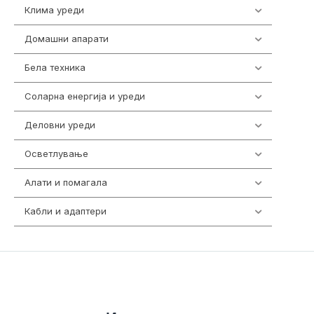
Клима уреди
138
Домашни апарати
370
Бела техника
202
Соларна енергија и уреди
7
Деловни уреди
85
Осветлување
36
Алати и помагала
55
Кабли и адаптери
392