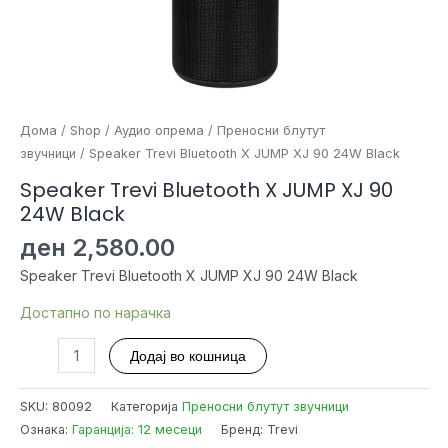
Дома
/
Shop
/
Аудио опрема
/
Преносни блутут
звучници
/ Speaker Trevi Bluetooth X JUMP XJ 90 24W Black
Speaker Trevi Bluetooth X JUMP XJ 90
24W Black
ден
2,580.00
Speaker Trevi Bluetooth X JUMP XJ 90 24W Black
Достапно по нарачка
Speaker
Додај во кошница
Trevi
Bluetooth
SKU:
80092
Категорија
Преносни блутут звучници
X
Ознака:
Гаранција: 12 месеци
Бренд: Trevi
JUMP