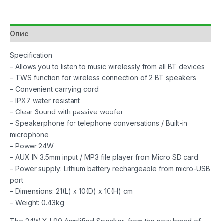
XJ
90
24W
Опис
Black
количина
Specification
– Allows you to listen to music wirelessly from all BT devices
– TWS function for wireless connection of 2 BT speakers
– Convenient carrying cord
– IPX7 water resistant
– Clear Sound with passive woofer
– Speakerphone for telephone conversations / Built-in
microphone
– Power 24W
– AUX IN 3.5mm input / MP3 file player from Micro SD card
– Power supply: Lithium battery rechargeable from micro-USB
port
– Dimensions: 21(L) x 10(D) x 10(H) cm
– Weight: 0.43kg
The 24W XJ 90 Amplified Speaker, from the new brand of