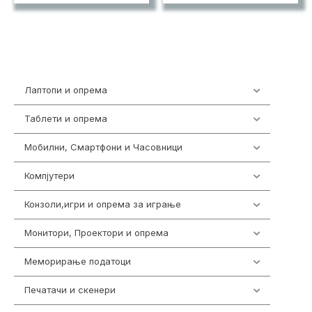
Лаптопи и опрема
700
Таблети и опрема
317
Мобилни, Смартфони и Часовници
985
Компјутери
223
Конзоли,игри и опрема за играње
1292
Монитори, Проектори и опрема
474
Меморирање податоци
537
Печатачи и скенери
976