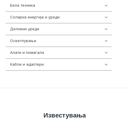
Бела техника
202
Соларна енергија и уреди
7
Деловни уреди
85
Осветлување
36
Алати и помагала
55
Кабли и адаптери
392
Известувања