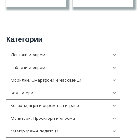
Категории
Лаптопи и опрема
703
Таблети и опрема
300
Мобилни, Смартфони и Часовници
977
Компјутери
218
Конзоли,игри и опрема за играње
1301
Монитори, Проектори и опрема
474
Меморирање податоци
540