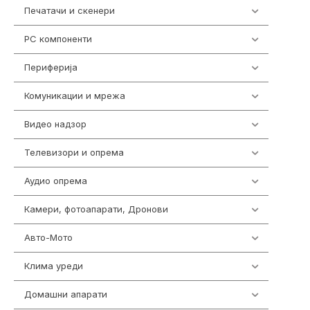
Печатачи и скенери
976
PC компоненти
1058
Периферија
1850
Комуникации и мрежа
454
Видео надзор
161
Телевизори и опрема
278
Аудио опрема
416
Камери, фотоапарати, Дронови
325
Авто-Мото
139
Клима уреди
138
Домашни апарати
370