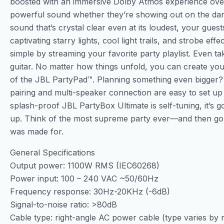
boosted with an immersive Dolby Atmos experience over
powerful sound whether they’re showing out on the dance
sound that’s crystal clear even at its loudest, your guests
captivating starry lights, cool light trails, and strobe eff
simple by streaming your favorite party playlist. Even ta
guitar. No matter how things unfold, you can create your
of the JBL PartyPad™. Planning something even bigger? T
pairing and multi-speaker connection are easy to set u
splash-proof JBL PartyBox Ultimate is self-tuning, it’s g
up. Think of the most supreme party ever—and then go 
was made for.
General Specifications
Output power: 1100W RMS (IEC60268)
Power input: 100 – 240 VAC ~50/60Hz
Frequency response: 30Hz-20KHz (-6dB)
Signal-to-noise ratio: >80dB
Cable type: right-angle AC power cable (type varies by 