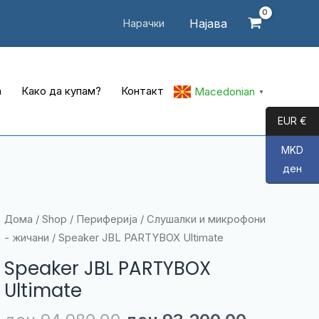
Најава
Нарачки
а
Како да купам?
Контакт
Macedonian
▼
EUR €
MKD
ден
Дома
/
Shop
/
Периферија
/
Слушалки и микрофони
- жичани
/ Speaker JBL PARTYBOX Ultimate
Speaker JBL PARTYBOX
Ultimate