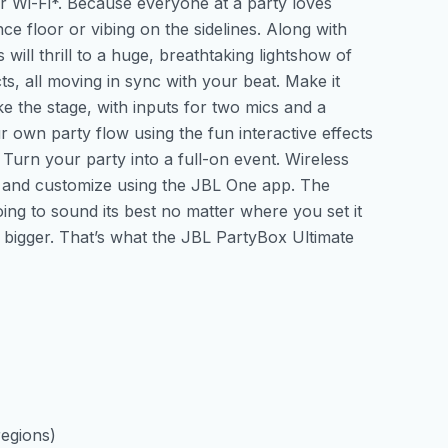
 Wi-Fi*. Because everyone at a party loves
 floor or vibing on the sidelines. Along with
 will thrill to a huge, breathtaking lightshow of
ects, all moving in sync with your beat. Make it
ke the stage, with inputs for two mics and a
 own party flow using the fun interactive effects
urn your party into a full-on event. Wireless
p and customize using the JBL One app. The
oing to sound its best no matter where you set it
bigger. That’s what the JBL PartyBox Ultimate
regions)