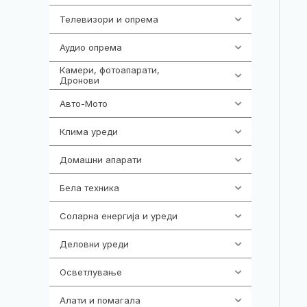
Телевизори и опрема
278
Аудио опрема
416
Камери, фотоапарати,
323
Дронови
Авто-Мото
139
Клима уреди
136
Домашни апарати
370
Бела техника
202
Соларна енергија и уреди
7
Деловни уреди
85
Осветлување
36
Алати и помагала
55