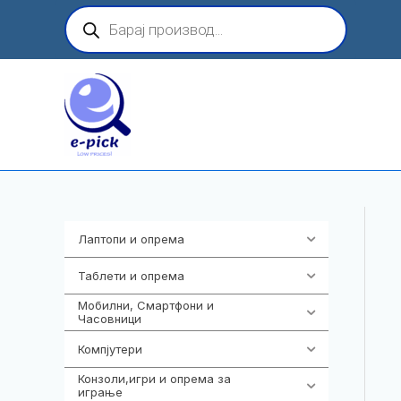
Skip
Products
search
to
content
Лаптопи и опрема
703
Таблети и опрема
300
Мобилни, Смартфони и
961
Часовници
Компјутери
218
Конзоли,игри и опрема за
1301
играње