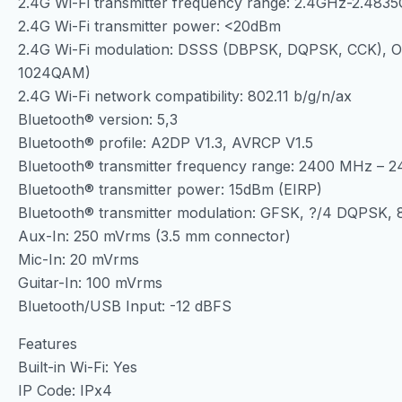
2.4G Wi-Fi transmitter frequency range: 2.4GHz-2.483
2.4G Wi-Fi transmitter power: <20dBm
2.4G Wi-Fi modulation: DSSS (DBPSK, DQPSK, CCK)
1024QAM)
2.4G Wi-Fi network compatibility: 802.11 b/g/n/ax
Bluetooth® version: 5,3
Bluetooth® profile: A2DP V1.3, AVRCP V1.5
Bluetooth® transmitter frequency range: 2400 MHz – 
Bluetooth® transmitter power: 15dBm (EIRP)
Bluetooth® transmitter modulation: GFSK, ?/4 DQPSK,
Aux-In: 250 mVrms (3.5 mm connector)
Mic-In: 20 mVrms
Guitar-In: 100 mVrms
Bluetooth/USB Input: -12 dBFS
Features
Built-in Wi-Fi: Yes
IP Code: IPx4