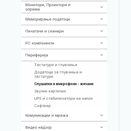
Монитори, Проектори и
474
опрема
Меморирање податоци
540
Печатачи и скенери
976
PC компоненти
1058
Периферија
1850
Тастатури и глувчиња
821
Додатоци за глувчиња и
149
тастатури
772
Слушалки и микрофони - жичани
Звучни картички
1
UPS и стабилизатори на напон
97
Софтвер
10
Комуникации и мрежа
454
Видео надзор
163