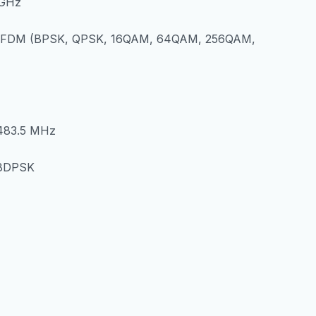
5GHz
, OFDM (BPSK, QPSK, 16QAM, 64QAM, 256QAM,
2483.5 MHz
 8DPSK