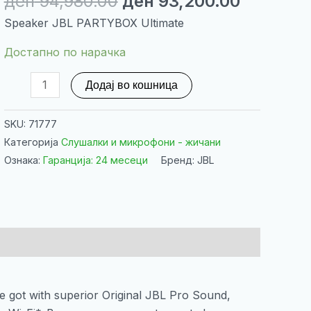
Original
Current
ден
94,980.00
ден
93,200.00
price
price
Speaker JBL PARTYBOX Ultimate
was:
is:
ден 94,980.00.
ден 93,2
Достапно по нарачка
Speaker
Додај во кошница
JBL
PARTYBOX
SKU:
71777
Ultimate
Категорија
Слушалки и микрофони - жичани
количина
Ознака:
Гаранција: 24 месеци
Бренд: JBL
e got with superior Original JBL Pro Sound,