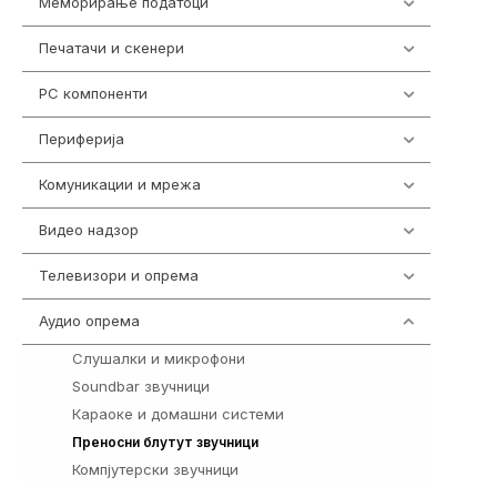
Меморирање податоци
540
Печатачи и скенери
976
PC компоненти
1058
Периферија
1850
Комуникации и мрежа
454
Видео надзор
161
Телевизори и опрема
278
Аудио опрема
415
Слушалки и микрофони
28
Soundbar звучници
41
Караоке и домашни системи
147
197
Преносни блутут звучници
Компјутерски звучници
2