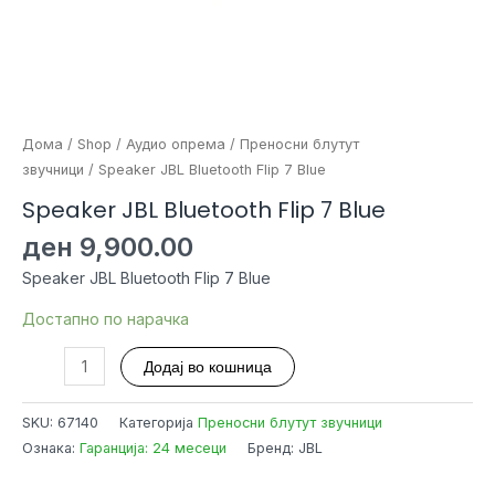
Дома
/
Shop
/
Аудио опрема
/
Преносни блутут
звучници
/ Speaker JBL Bluetooth Flip 7 Blue
Speaker JBL Bluetooth Flip 7 Blue
ден
9,900.00
Speaker JBL Bluetooth Flip 7 Blue
Достапно по нарачка
Speaker
Додај во кошница
JBL
Bluetooth
SKU:
67140
Категорија
Преносни блутут звучници
Flip
Ознака:
Гаранција: 24 месеци
Бренд: JBL
7
Blue