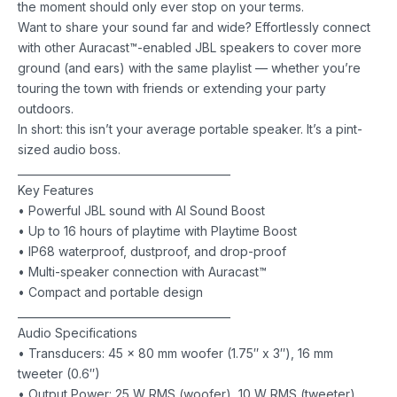
the moment should only ever stop on your terms.
Want to share your sound far and wide? Effortlessly connect
with other Auracast™-enabled JBL speakers to cover more
ground (and ears) with the same playlist — whether you’re
touring the town with friends or extending your party
outdoors.
In short: this isn’t your average portable speaker. It’s a pint-
sized audio boss.
________________________________________
Key Features
• Powerful JBL sound with AI Sound Boost
• Up to 16 hours of playtime with Playtime Boost
• IP68 waterproof, dustproof, and drop-proof
• Multi-speaker connection with Auracast™
• Compact and portable design
________________________________________
Audio Specifications
• Transducers: 45 x 80 mm woofer (1.75″ x 3″), 16 mm
tweeter (0.6″)
• Output Power: 25 W RMS (woofer), 10 W RMS (tweeter)