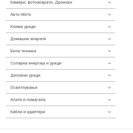
Камери, фотоапарати, Дронови
325
Авто-Мото
139
Клима уреди
138
Домашни апарати
370
Бела техника
202
Соларна енергија и уреди
7
Деловни уреди
85
Осветлување
36
Алати и помагала
55
Кабли и адаптери
392