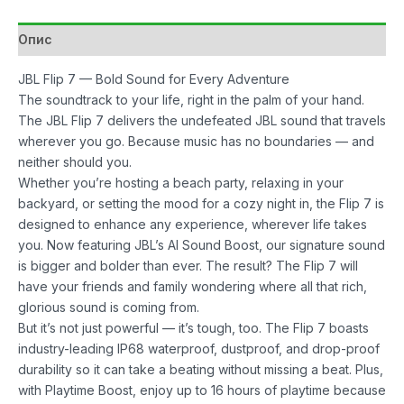
количина
Опис
JBL Flip 7 — Bold Sound for Every Adventure
The soundtrack to your life, right in the palm of your hand.
The JBL Flip 7 delivers the undefeated JBL sound that travels
wherever you go. Because music has no boundaries — and
neither should you.
Whether you’re hosting a beach party, relaxing in your
backyard, or setting the mood for a cozy night in, the Flip 7 is
designed to enhance any experience, wherever life takes
you. Now featuring JBL’s AI Sound Boost, our signature sound
is bigger and bolder than ever. The result? The Flip 7 will
have your friends and family wondering where all that rich,
glorious sound is coming from.
But it’s not just powerful — it’s tough, too. The Flip 7 boasts
industry-leading IP68 waterproof, dustproof, and drop-proof
durability so it can take a beating without missing a beat. Plus,
with Playtime Boost, enjoy up to 16 hours of playtime because