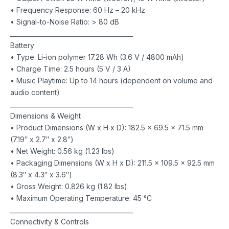
• Frequency Response: 60 Hz – 20 kHz
• Signal-to-Noise Ratio: > 80 dB
________________________________________
Battery
• Type: Li-ion polymer 17.28 Wh (3.6 V / 4800 mAh)
• Charge Time: 2.5 hours (5 V / 3 A)
• Music Playtime: Up to 14 hours (dependent on volume and
audio content)
________________________________________
Dimensions & Weight
• Product Dimensions (W x H x D): 182.5 x 69.5 x 71.5 mm
(7.19″ x 2.7″ x 2.8″)
• Net Weight: 0.56 kg (1.23 lbs)
• Packaging Dimensions (W x H x D): 211.5 x 109.5 x 92.5 mm
(8.3″ x 4.3″ x 3.6″)
• Gross Weight: 0.826 kg (1.82 lbs)
• Maximum Operating Temperature: 45 °C
________________________________________
Connectivity & Controls