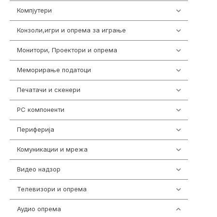
Компјутери
224
Конзоли,игри и опрема за играње
1292
Монитори, Проектори и опрема
474
Меморирање податоци
537
Печатачи и скенери
976
PC компоненти
1058
Периферија
1850
Комуникации и мрежа
454
Видео надзор
162
Телевизори и опрема
278
Аудио опрема
414