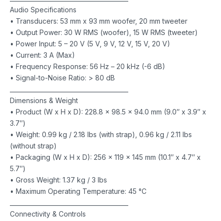
Audio Specifications
• Transducers: 53 mm x 93 mm woofer, 20 mm tweeter
• Output Power: 30 W RMS (woofer), 15 W RMS (tweeter)
• Power Input: 5 – 20 V (5 V, 9 V, 12 V, 15 V, 20 V)
• Current: 3 A (Max)
• Frequency Response: 56 Hz – 20 kHz (-6 dB)
• Signal-to-Noise Ratio: > 80 dB
________________________________________
Dimensions & Weight
• Product (W x H x D): 228.8 x 98.5 x 94.0 mm (9.0″ x 3.9″ x
3.7″)
• Weight: 0.99 kg / 2.18 lbs (with strap), 0.96 kg / 2.11 lbs
(without strap)
• Packaging (W x H x D): 256 x 119 x 145 mm (10.1″ x 4.7″ x
5.7″)
• Gross Weight: 1.37 kg / 3 lbs
• Maximum Operating Temperature: 45 °C
________________________________________
Connectivity & Controls