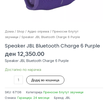
Дома
/
Shop
/
Аудио опрема
/
Преносни блутут
звучници
/ Speaker JBL Bluetooth Charge 6 Purple
Speaker JBL Bluetooth Charge 6 Purple
ден
12,350.00
Speaker JBL Bluetooth Charge 6 Purple
Достапно по нарачка
Speaker
Додај во кошница
JBL
Bluetooth
SKU:
67136
Категорија
Преносни блутут звучници
Charge
Ознака:
Гаранција: 24 месеци
Бренд: JBL
6
Purple