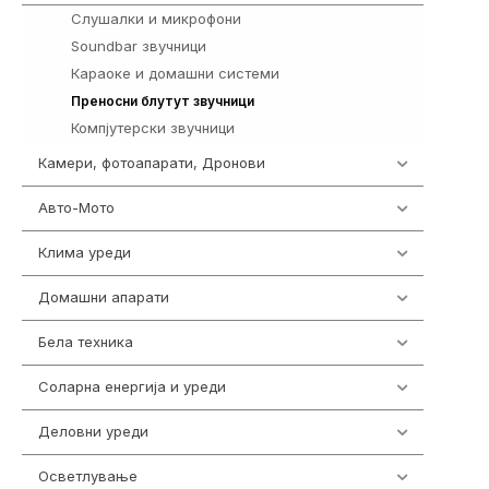
Слушалки и микрофони
28
Soundbar звучници
41
Караоке и домашни системи
146
197
Преносни блутут звучници
Компјутерски звучници
2
Камери, фотоапарати, Дронови
324
Авто-Мото
139
Клима уреди
138
Домашни апарати
370
Бела техника
202
Соларна енергија и уреди
7
Деловни уреди
85
Осветлување
36