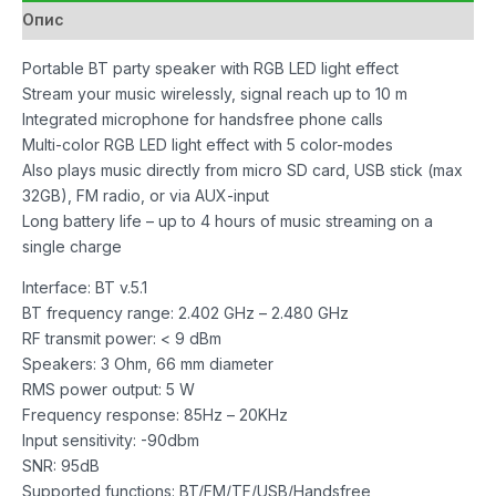
Опис
Portable BT party speaker with RGB LED light effect
Stream your music wirelessly, signal reach up to 10 m
Integrated microphone for handsfree phone calls
Multi-color RGB LED light effect with 5 color-modes
Also plays music directly from micro SD card, USB stick (max
32GB), FM radio, or via AUX-input
Long battery life – up to 4 hours of music streaming on a
single charge
Interface: BT v.5.1
BT frequency range: 2.402 GHz – 2.480 GHz
RF transmit power: < 9 dBm
Speakers: 3 Ohm, 66 mm diameter
RMS power output: 5 W
Frequency response: 85Hz – 20KHz
Input sensitivity: -90dbm
SNR: 95dB
Supported functions: BT/FM/TF/USB/Handsfree