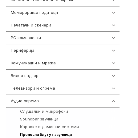
Меморирање податоци
540
Печатачи и скенери
976
PC компоненти
1058
Периферија
1850
Комуникации и мрежа
454
Видео надзор
163
Телевизори и опрема
278
Аудио опрема
416
Слушалки и микрофони
28
Soundbar звучници
41
Караоке и домашни системи
147
198
Преносни блутут звучници