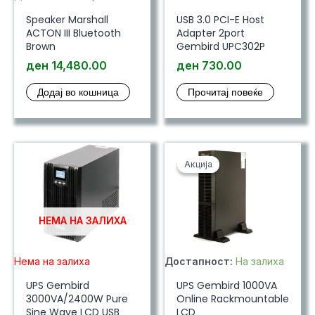
Speaker Marshall
USB 3.0 PCI-E Host
ACTON III Bluetooth
Adapter 2port
Brown
Gembird UPC302P
ден
14,480.00
ден
730.00
Додај во кошница
Прочитај повеќе
Акција
Акција
НЕМА НА ЗАЛИХА
Нема на залиха
Достапност:
На залиха
UPS Gembird
UPS Gembird 1000VA
3000VA/2400W Pure
Online Rackmountable
Sine Wave LCD USB
LCD