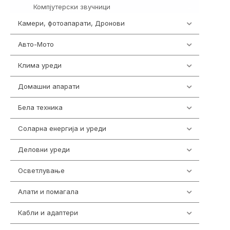
Компјутерски звучници
2
Камери, фотоапарати, Дронови
325
Авто-Мото
139
Клима уреди
136
Домашни апарати
370
Бела техника
202
Соларна енергија и уреди
7
Деловни уреди
85
Осветлување
36
Алати и помагала
55
Кабли и адаптери
392