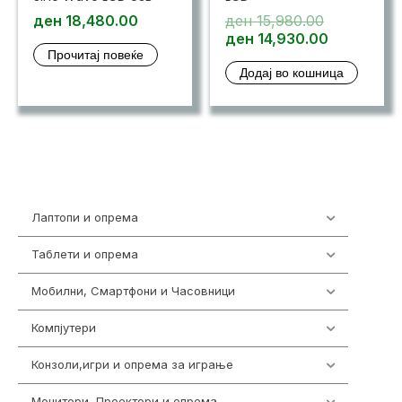
Original
ден
18,480.00
ден
15,980.00
price
Current
ден
14,930.00
Прочитај повеќе
was:
price
Додај во кошница
ден 15,980
is:
ден 14,93
Лаптопи и опрема
703
Таблети и опрема
300
Мобилни, Смартфони и Часовници
961
Компјутери
218
Конзоли,игри и опрема за играње
1301
Монитори, Проектори и опрема
474