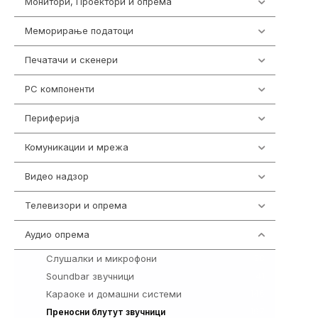
Монитори, Проектори и опрема
474
Меморирање податоци
537
Печатачи и скенери
976
PC компоненти
1058
Периферија
1850
Комуникации и мрежа
454
Видео надзор
162
Телевизори и опрема
278
Аудио опрема
414
Слушалки и микрофони
28
Soundbar звучници
41
Караоке и домашни системи
146
197
Преносни блутут звучници