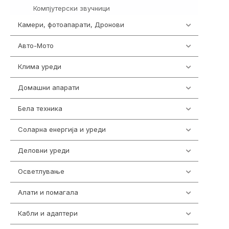
Компјутерски звучници
2
Камери, фотоапарати, Дронови
324
Авто-Мото
139
Клима уреди
138
Домашни апарати
370
Бела техника
202
Соларна енергија и уреди
7
Деловни уреди
85
Осветлување
36
Алати и помагала
55
Кабли и адаптери
392