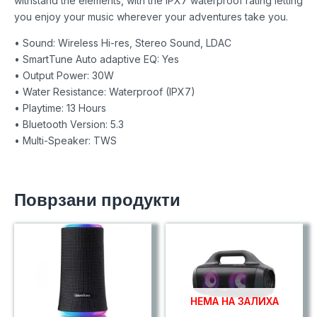
withstand the elements, with the IPX7 waterproof rating letting
you enjoy your music wherever your adventures take you.
• Sound: Wireless Hi-res, Stereo Sound, LDAC
• SmartTune Auto adaptive EQ: Yes
• Output Power: 30W
• Water Resistance: Waterproof (IPX7)
• Playtime: 13 Hours
• Bluetooth Version: 5.3
• Multi-Speaker: TWS
Поврзани продукти
НЕМА НА ЗАЛИХА