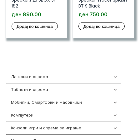
182
BT S Black
ден
890.00
ден
750.00
Додај во кошница
Додај во кошница
Лаптопи и опрема
700
Таблети и опрема
317
Мобилни, Смартфони и Часовници
985
Компјутери
224
Конзоли,игри и опрема за играње
1292