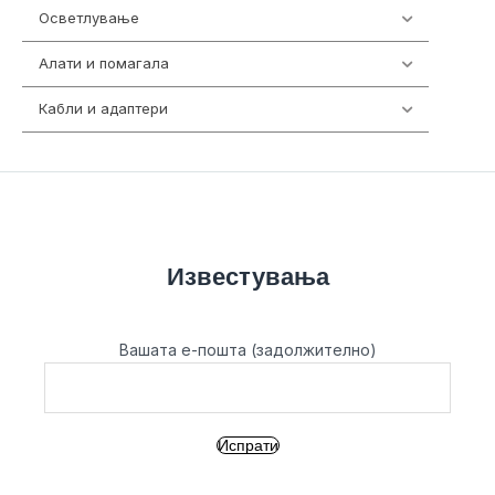
Осветлување
36
Алати и помагала
55
Кабли и адаптери
392
Известувања
Вашата е-пошта (задолжително)