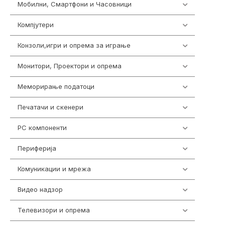
Мобилни, Смартфони и Часовници
961
Компјутери
218
Конзоли,игри и опрема за играње
1301
Монитори, Проектори и опрема
474
Меморирање податоци
540
Печатачи и скенери
976
PC компоненти
1058
Периферија
1850
Комуникации и мрежа
454
Видео надзор
163
Телевизори и опрема
278