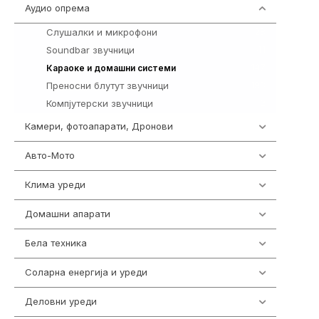
Аудио опрема
416
Слушалки и микрофони
28
Soundbar звучници
41
147
Караоке и домашни системи
Преносни блутут звучници
198
Компјутерски звучници
2
Камери, фотоапарати, Дронови
325
Авто-Мото
139
Клима уреди
137
Домашни апарати
370
Бела техника
202
Соларна енергија и уреди
7
Деловни уреди
85