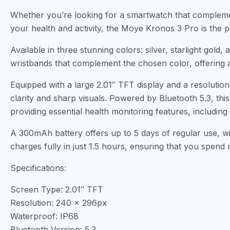
Whether you’re looking for a smartwatch that complement
your health and activity, the Moye Kronos 3 Pro is the p
Available in three stunning colors: silver, starlight gol
wristbands that complement the chosen color, offering a
Equipped with a large 2.01″ TFT display and a resoluti
clarity and sharp visuals. Powered by Bluetooth 5.3, t
providing essential health monitoring features, including
A 300mAh battery offers up to 5 days of regular use, wi
charges fully in just 1.5 hours, ensuring that you spend 
Specifications:
Screen Type: 2.01″ TFT
Resolution: 240 x 296px
Waterproof: IP68
Bluetooth Version: 5.3