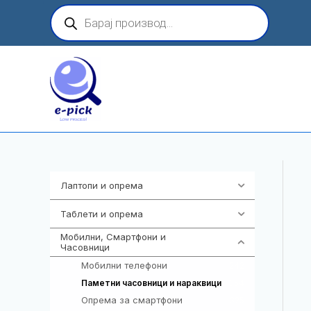
Skip
Products
search
to
content
Лаптопи и опрема
703
Таблети и опрема
300
Мобилни, Смартфони и
961
Часовници
Мобилни телефони
242
354
Паметни часовници и нараквици
Опрема за смартфони
325