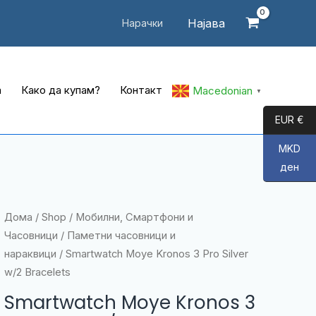
Најава
Нарачки
а
Како да купам?
Контакт
Macedonian
▼
EUR €
MKD
ден
Дома
/
Shop
/
Мобилни, Смартфони и
Часовници
/
Паметни часовници и
нараквици
/ Smartwatch Moye Kronos 3 Pro Silver
w/2 Bracelets
Smartwatch Moye Kronos 3