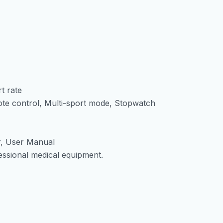
t rate
te control, Multi-sport mode, Stopwatch
r, User Manual
ssional medical equipment.