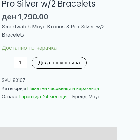
Pro Silver w/2 Bracelets
ден
1,790.00
Smartwatch Moye Kronos 3 Pro Silver w/2
Bracelets
Достапно по нарачка
Smartwatch
Додај во кошница
Moye
Kronos
SKU:
83167
3
Категорија
Паметни часовници и нараквици
Pro
Ознака:
Гаранција: 24 месеци
Бренд: Moye
Silver
w/2
Bracelets
количина