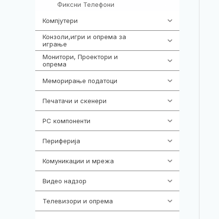
Фиксни Телефони
40
Компјутери
218
Конзоли,игри и опрема за
1301
играње
Монитори, Проектори и
474
опрема
Меморирање податоци
540
Печатачи и скенери
976
PC компоненти
1058
Периферија
1850
Комуникации и мрежа
454
Видео надзор
163
Телевизори и опрема
278