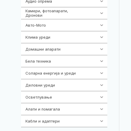
Аудио опрема
416
Камери, фотоапарати,
325
Дронови
Авто-Мото
139
Клима уреди
137
Домашни апарати
370
Бела техника
202
Соларна енергија и уреди
7
Деловни уреди
85
Осветлување
36
Алати и помагала
55
Кабли и адаптери
392