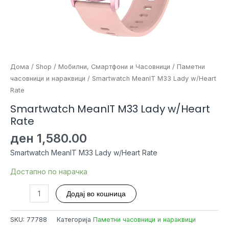
Дома
/
Shop
/
Мобилни, Смартфони и Часовници
/
Паметни
часовници и нараквици
/ Smartwatch MeanIT M33 Lady w/Heart
Rate
Smartwatch MeanIT M33 Lady w/Heart
Rate
ден
1,580.00
Smartwatch MeanIT M33 Lady w/Heart Rate
Достапно по нарачка
Smartwatch
Додај во кошница
MeanIT
M33
SKU:
77788
Категорија
Паметни часовници и нараквици
Lady