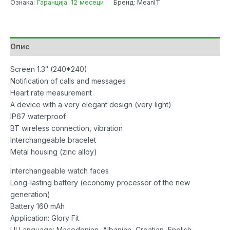
Ознака:
Гаранција: 12 месеци
Бренд: MeanIT
w/Heart
Rate
количина
Опис
Screen 1.3″ (240*240)
Notification of calls and messages
Heart rate measurement
A device with a very elegant design (very light)
IP67 waterproof
BT wireless connection, vibration
Interchangeable bracelet
Metal housing (zinc alloy)
Interchangeable watch faces
Long-lasting battery (economy processor of the new
generation)
Battery 160 mAh
Application: Glory Fit
UI Language: Macedonian, Albanian, Croatian, English,