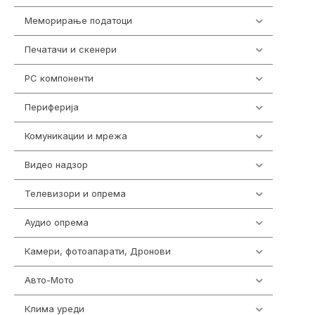
Меморирање податоци
540
Печатачи и скенери
976
PC компоненти
1058
Периферија
1850
Комуникации и мрежа
454
Видео надзор
161
Телевизори и опрема
278
Аудио опрема
415
Камери, фотоапарати, Дронови
325
Авто-Мото
139
Клима уреди
138