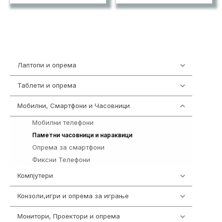
Лаптопи и опрема
702
Таблети и опрема
300
Мобилни, Смартфони и Часовници
974
Мобилни телефони
255
354
Паметни часовници и нараквици
Опрема за смартфони
325
Фиксни Телефони
40
Компјутери
218
Конзоли,игри и опрема за играње
1301
Монитори, Проектори и опрема
473