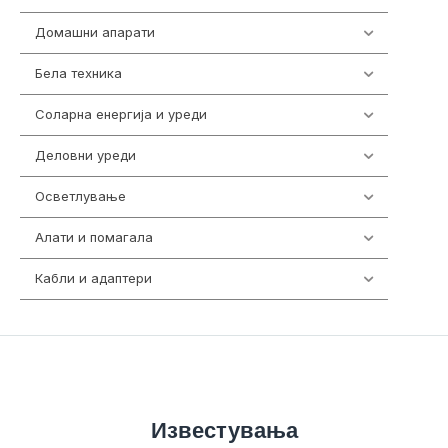
Домашни апарати
370
Бела техника
202
Соларна енергија и уреди
7
Деловни уреди
85
Осветлување
36
Алати и помагала
55
Кабли и адаптери
392
Известувања