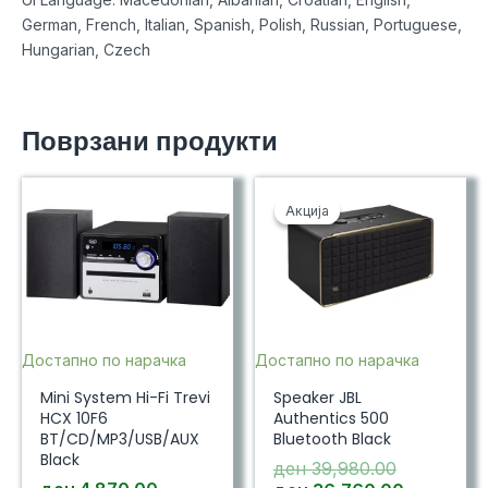
German, French, Italian, Spanish, Polish, Russian, Portuguese,
Hungarian, Czech
Поврзани продукти
Акција
Акција
Достапно по нарачка
Достапно по нарачка
Mini System Hi-Fi Trevi
Speaker JBL
HCX 10F6
Authentics 500
BT/CD/MP3/USB/AUX
Bluetooth Black
Black
Original
ден
39,980.00