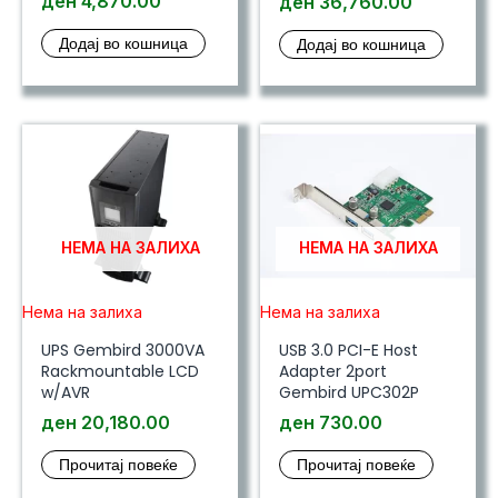
ден
4,870.00
price
Current
ден
36,760.00
was:
price
Додај во кошница
Додај во кошница
ден 39,98
is:
ден 36,7
НЕМА НА ЗАЛИХА
НЕМА НА ЗАЛИХА
Нема на залиха
Нема на залиха
UPS Gembird 3000VA
USB 3.0 PCI-E Host
Rackmountable LCD
Adapter 2port
w/AVR
Gembird UPC302P
ден
20,180.00
ден
730.00
Прочитај повеќе
Прочитај повеќе