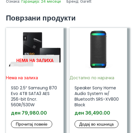
Ознака:
Гаранција: 24 месеци
Бренд: Garett
Gold/Black
количина
Поврзани продукти
НЕМА НА ЗАЛИХА
Нема на залиха
Достапно по нарачка
SSD 2.5″ Samsung 870
Speaker Sony Home
Evo 4TB SATA3 AES
Audio System w/
256-bit Encr.
Bluetooth SRS-XV800
560R/530W
Black
ден
79,980.00
ден
36,490.00
Прочитај повеќе
Додај во кошница