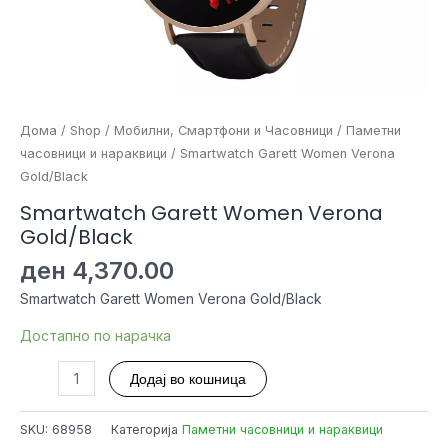
Дома
/
Shop
/
Мобилни, Смартфони и Часовници
/
Паметни
часовници и нараквици
/ Smartwatch Garett Women Verona
Gold/Black
Smartwatch Garett Women Verona
Gold/Black
ден
4,370.00
Smartwatch Garett Women Verona Gold/Black
Достапно по нарачка
Smartwatch
Додај во кошница
Garett
Women
SKU:
68958
Категорија
Паметни часовници и нараквици
Verona