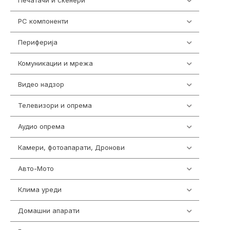
Печатачи и скенери
976
PC компоненти
1058
Периферија
1850
Комуникации и мрежа
454
Видео надзор
161
Телевизори и опрема
278
Аудио опрема
416
Камери, фотоапарати, Дронови
325
Авто-Мото
139
Клима уреди
138
Домашни апарати
370