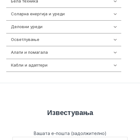
Бела техника
202
Соларна енергија и уреди
7
Деловни уреди
85
Осветлување
36
Алати и помагала
55
Кабли и адаптери
392
Известувања
Вашата е-пошта (задолжително)