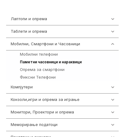
Лаптопи и опрема
703
Таблети и опрема
300
Мобилни, Смартфони и Часовници
977
Мобилни телефони
258
354
Паметни часовници и нараквици
Опрема за смартфони
325
Фиксни Телефони
40
Компјутери
218
Конзоли,игри и опрема за играње
1301
Монитори, Проектори и опрема
474
Меморирање податоци
540