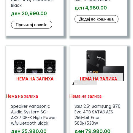
Black
ден
4,980.00
ден
20,990.00
Додај во кошница
Прочитај повеќе
НЕМА НА ЗАЛИХА
НЕМА НА ЗАЛИХА
Нема на залиха
Нема на залиха
Speaker Panasonic
SSD 2.5″ Samsung 870
Audio System SC-
Evo 4TB SATA3 AES
AKX710E-K High Power
256-bit Encr.
w/Bluetooth Black
560R/530W
ден
25,980.00
ден
79,980.00