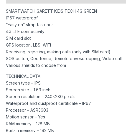
SMARTWATCH GARETT KIDS TECH 4G GREEN
IP67 waterproof
“Easy on” strap fastener
4G LTE connectivity
SIM card slot
GPS location, LBS, WiFi
Receiving, rejecting, making calls (only with SIM card)
SOS button, Geo fence, Remote eavesdropping, Video call
Various shields to choose from
TECHNICAL DATA
Screen type – IPS
Screen size – 1.69 inch
Screen resolution – 240×280 pixels
Waterproof and dustproof certificate – IP67
Processor – ASR3603
Motion sensor – Yes
RAM memory – 128 MB
Built-in memory – 192 MB