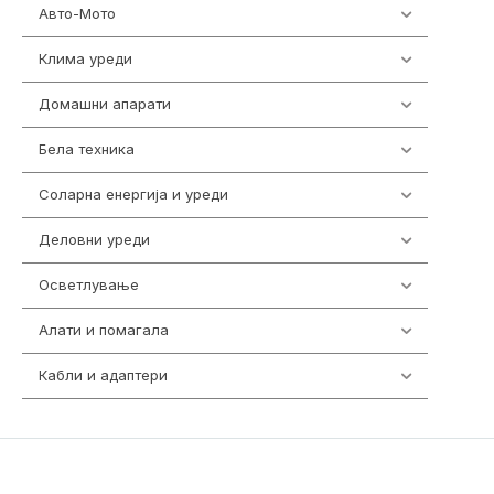
Авто-Мото
139
Клима уреди
138
Домашни апарати
370
Бела техника
202
Соларна енергија и уреди
7
Деловни уреди
85
Осветлување
36
Алати и помагала
55
Кабли и адаптери
392