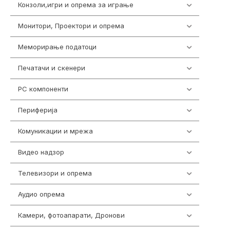
Конзоли,игри и опрема за играње
1301
Монитори, Проектори и опрема
474
Меморирање податоци
540
Печатачи и скенери
976
PC компоненти
1058
Периферија
1850
Комуникации и мрежа
454
Видео надзор
161
Телевизори и опрема
278
Аудио опрема
416
Камери, фотоапарати, Дронови
325