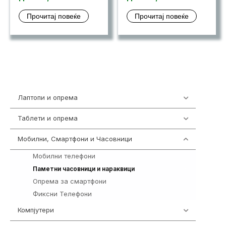
Прочитај повеќе
Прочитај повеќе
Лаптопи и опрема
703
Таблети и опрема
300
Мобилни, Смартфони и Часовници
977
Мобилни телефони
258
354
Паметни часовници и нараквици
Опрема за смартфони
325
Фиксни Телефони
40
Компјутери
218