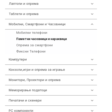
Лаптопи и опрема
700
Таблети и опрема
317
Мобилни, Смартфони и Часовници
985
Мобилни телефони
258
360
Паметни часовници и нараквици
Опрема за смартфони
327
Фиксни Телефони
40
Компјутери
224
Конзоли,игри и опрема за играње
1292
Монитори, Проектори и опрема
474
Меморирање податоци
537
Печатачи и скенери
976
PC компоненти
1058