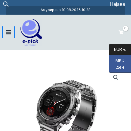
Skip
Најава
to
Ажурирано 10.08.2026 10:28
content
Main
Menu
EUR €
MKD
ден