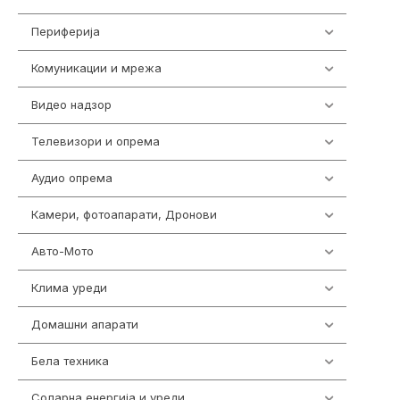
Периферија
1850
Комуникации и мрежа
454
Видео надзор
162
Телевизори и опрема
278
Аудио опрема
414
Камери, фотоапарати, Дронови
324
Авто-Мото
139
Клима уреди
138
Домашни апарати
370
Бела техника
202
Соларна енергија и уреди
7