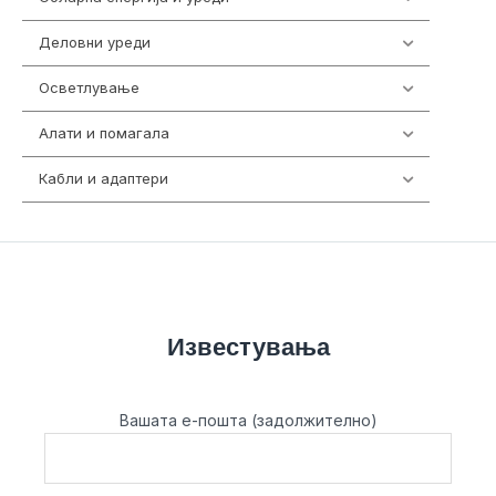
Деловни уреди
85
Осветлување
36
Алати и помагала
55
Кабли и адаптери
392
Известувања
Вашата е-пошта (задолжително)