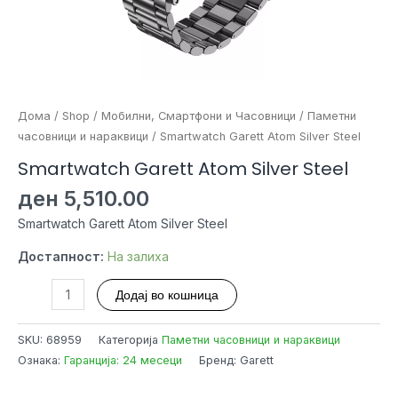
Дома
/
Shop
/
Мобилни, Смартфони и Часовници
/
Паметни
часовници и нараквици
/ Smartwatch Garett Atom Silver Steel
Smartwatch Garett Atom Silver Steel
ден
5,510.00
Smartwatch Garett Atom Silver Steel
Достапност:
На залиха
Smartwatch
Додај во кошница
Garett
Atom
SKU:
68959
Категорија
Паметни часовници и нараквици
Silver
Ознака:
Гаранција: 24 месеци
Бренд: Garett
Steel
количина