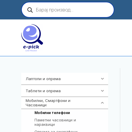
Skip
Products
search
to
content
Лаптопи и опрема
703
Таблети и опрема
300
Мобилни, Смартфони и
977
Часовници
258
Мобилни телефони
Паметни часовници и
354
нараквици
Опрема за смартфони
325