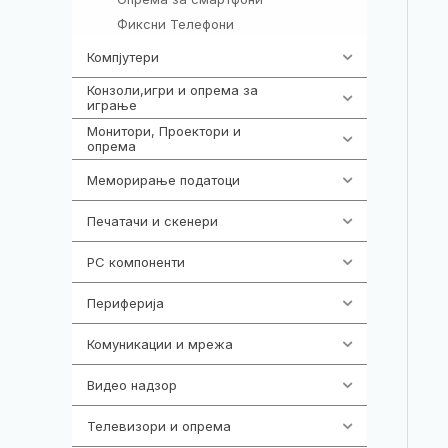
Фиксни Телефони
40
Компјутери
218
Конзоли,игри и опрема за
1301
играње
Монитори, Проектори и
474
опрема
Меморирање податоци
540
Печатачи и скенери
976
PC компоненти
1058
Периферија
1850
Комуникации и мрежа
454
Видео надзор
161
Телевизори и опрема
278