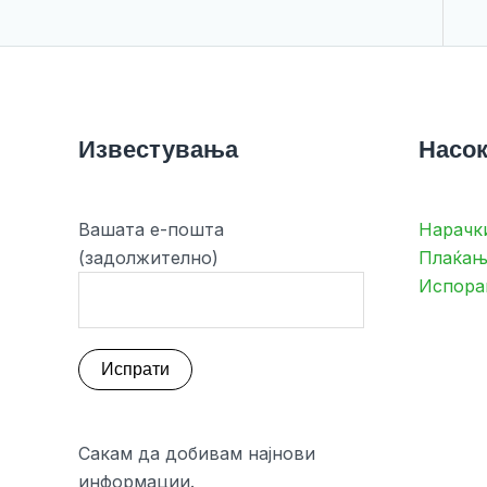
Известувања
Насок
Вашата е-пошта
Нарачк
(задолжително)
Плаќањ
Испора
Сакам да добивам најнови
информации.