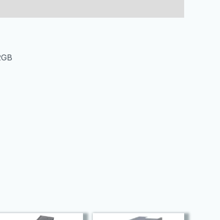
SIM/8MP+2MP/A12
Go
количина
2GB