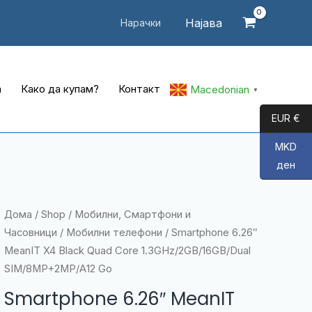
Најава
Нарачки
а
Како да купам?
Контакт
Macedonian
▼
EUR €
MKD
ден
Дома
/
Shop
/
Мобилни, Смартфони и
Часовници
/
Мобилни телефони
/ Smartphone 6.26″
MeanIT X4 Black Quad Core 1.3GHz/2GB/16GB/Dual
SIM/8MP+2MP/A12 Go
Smartphone 6.26″ MeanIT