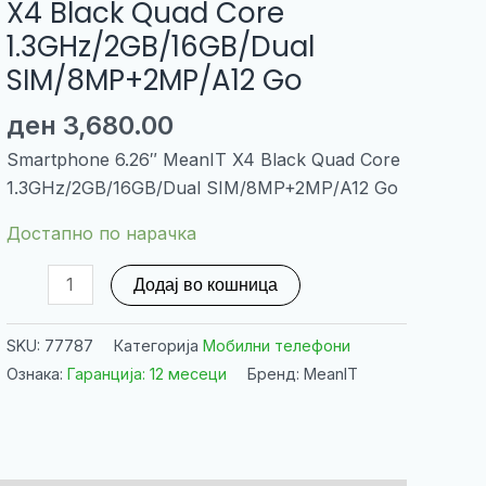
X4 Black Quad Core
1.3GHz/2GB/16GB/Dual
SIM/8MP+2MP/A12 Go
ден
3,680.00
Smartphone 6.26″ MeanIT X4 Black Quad Core
1.3GHz/2GB/16GB/Dual SIM/8MP+2MP/A12 Go
Достапно по нарачка
Smartphone
Додај во кошница
6.26"
MeanIT
SKU:
77787
Категорија
Мобилни телефони
X4
Ознака:
Гаранција: 12 месеци
Бренд: MeanIT
Black
Quad
Core
1.3GHz/2GB/16GB/Dual