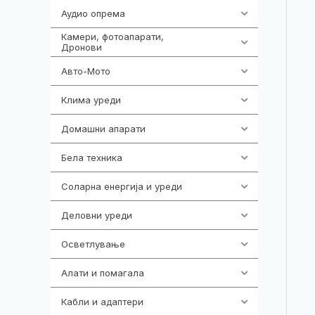
Аудио опрема
416
Камери, фотоапарати,
325
Дронови
Авто-Мото
139
Клима уреди
138
Домашни апарати
370
Бела техника
202
Соларна енергија и уреди
7
Деловни уреди
85
Осветлување
36
Алати и помагала
55
Кабли и адаптери
392