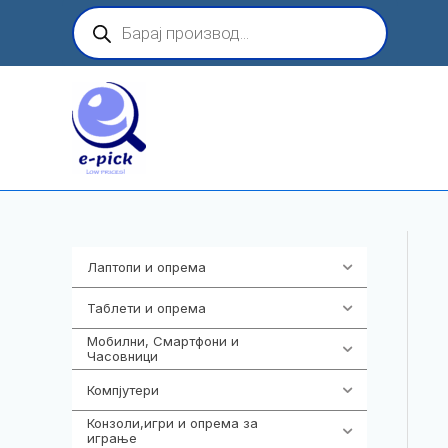
Skip
Products
search
to
content
Лаптопи и опрема
700
Таблети и опрема
317
Мобилни, Смартфони и
985
Часовници
Компјутери
224
Конзоли,игри и опрема за
1292
играње