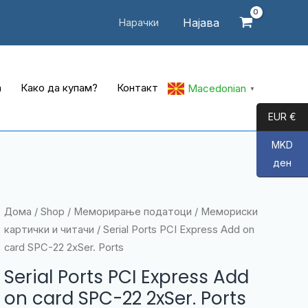
Најава
Нарачки
а
Како да купам?
Контакт
Macedonian
▼
EUR €
MKD
ден
Дома
/
Shop
/
Меморирање податоци
/
Мемориски
картички и читачи
/ Serial Ports PCI Express Add on
card SPC-22 2xSer. Ports
Serial Ports PCI Express Add
on card SPC-22 2xSer. Ports