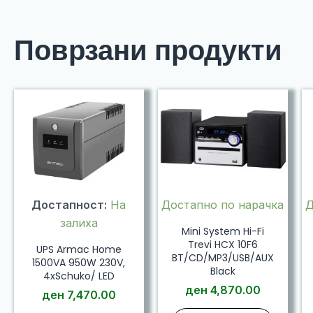
Поврзани продукти
Достапност:
На
Достапно по нарачка
Д
залиха
Mini System Hi-Fi
Trevi HCX 10F6
UPS Armac Home
BT/CD/MP3/USB/AUX
1500VA 950W 230V,
Black
4xSchuko/ LED
ден
4,870.00
ден
7,470.00