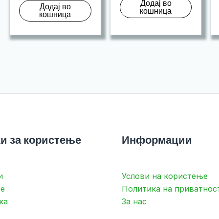
Додај во
Додај во
кошница
кошница
и за користење
Информации
и
Услови на користење
е
Политика на приватнос
ка
За нас