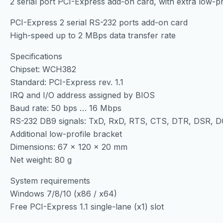
2 serial port PCI-Express add-on card, with extra low-pr
PCI-Express 2 serial RS-232 ports add-on card
High-speed up to 2 MBps data transfer rate
Specifications
Chipset: WCH382
Standard: PCI-Express rev. 1.1
IRQ and I/O address assigned by BIOS
Baud rate: 50 bps … 16 Mbps
RS-232 DB9 signals: TxD, RxD, RTS, CTS, DTR, DSR, 
Additional low-profile bracket
Dimensions: 67 x 120 x 20 mm
Net weight: 80 g
System requirements
Windows 7/8/10 (x86 / x64)
Free PCI-Express 1.1 single-lane (x1) slot