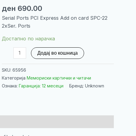
ден
690.00
Serial Ports PCI Express Add on card SPC-22
2xSer. Ports
Достапно по нарачка
Serial
Додај во кошница
Ports
PCI
SKU:
65956
Express
Категорија
Мемориски картички и читачи
Add
Ознака:
Гаранција: 12 месеци
Бренд: Unknown
on
card
SPC-
22
2xSer.
Ports