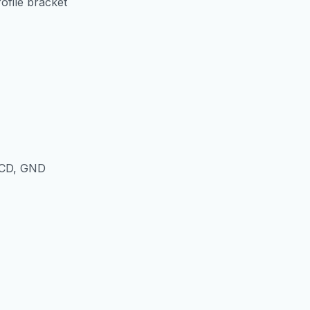
ofile bracket
количина
DCD, GND