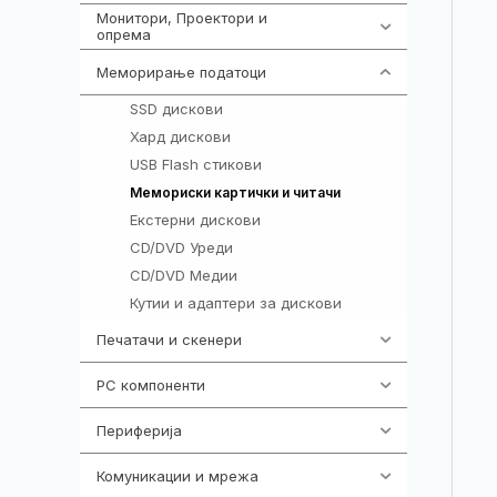
Монитори, Проектори и
474
опрема
Меморирање податоци
537
SSD дискови
118
Хард дискови
75
USB Flash стикови
118
74
Мемориски картички и читачи
Екстерни дискови
103
CD/DVD Уреди
25
CD/DVD Медии
7
Кутии и адаптери за дискови
17
Печатачи и скенери
976
PC компоненти
1058
Периферија
1850
Комуникации и мрежа
454