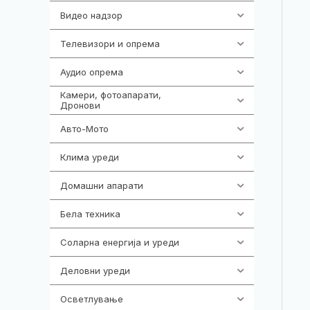
Видео надзор
162
Телевизори и опрема
278
Аудио опрема
414
Камери, фотоапарати,
324
Дронови
Авто-Мото
139
Клима уреди
138
Домашни апарати
370
Бела техника
202
Соларна енергија и уреди
7
Деловни уреди
85
Осветлување
36