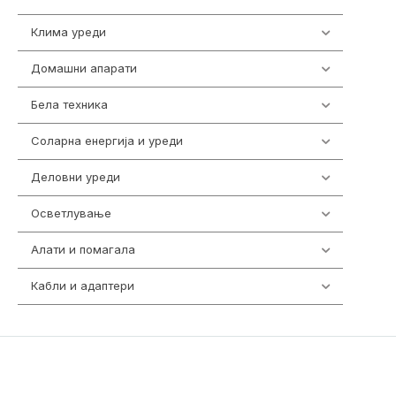
Клима уреди
137
Домашни апарати
370
Бела техника
202
Соларна енергија и уреди
7
Деловни уреди
85
Осветлување
36
Алати и помагала
55
Кабли и адаптери
392