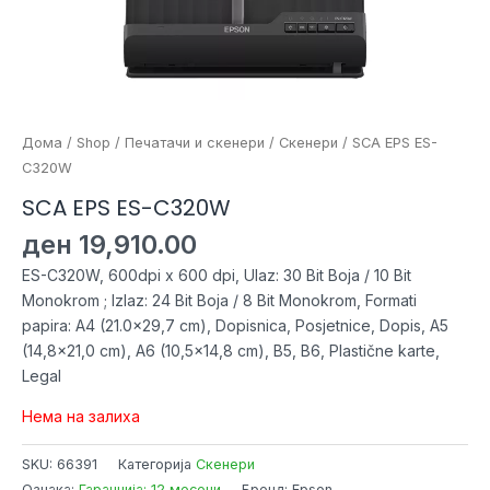
Дома
/
Shop
/
Печатачи и скенери
/
Скенери
/ SCA EPS ES-
C320W
SCA EPS ES-C320W
ден
19,910.00
ES-C320W, 600dpi x 600 dpi, Ulaz: 30 Bit Boja / 10 Bit
Monokrom ; Izlaz: 24 Bit Boja / 8 Bit Monokrom, Formati
papira: A4 (21.0×29,7 cm), Dopisnica, Posjetnice, Dopis, A5
(14,8×21,0 cm), A6 (10,5×14,8 cm), B5, B6, Plastične karte,
Legal
Нема на залиха
SKU:
66391
Категорија
Скенери
Ознака:
Гаранција: 12 месеци
Бренд: Epson