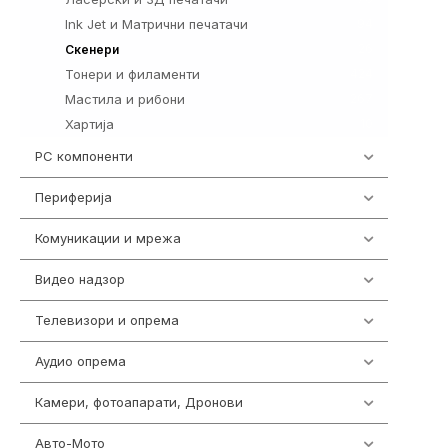
Ink Jet и Матрични печатачи
94
26
Скенери
Тонери и филаменти
424
Мастила и рибони
267
Хартија
10
PC компоненти
1058
Периферија
1850
Комуникации и мрежа
454
Видео надзор
163
Телевизори и опрема
278
Аудио опрема
416
Камери, фотоапарати, Дронови
325
Авто-Мото
139