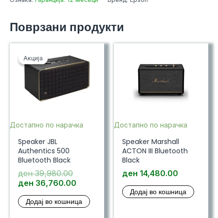
Поврзани продукти
Акција
Акција
Достапно по нарачка
Достапно по нарачка
Speaker JBL
Speaker Marshall
Authentics 500
ACTON III Bluetooth
Bluetooth Black
Black
Original
ден
39,980.00
ден
14,480.00
price
Current
ден
36,760.00
Додај во кошница
was:
price
Додај во кошница
ден 39,980.00.
is:
ден 36,760.00.