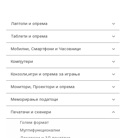
Лаптопи и опрема
703
Таблети и опрема
300
Мобилни, Смартфони и Часовници
961
Компјутери
218
Конзоли,игри и опрема за играње
1301
Монитори, Проектори и опрема
474
Меморирање податоци
540
Печатачи и скенери
976
Голем формат
10
Мултифункционални
69
Ласерски и 3Д печатачи
76