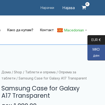
Најава
Нарачки
а
Како да купам?
Контакт
Macedonian
▼
EUR €
MKD
ден
Дома
/
Shop
/
Таблети и опрема
/
Опрема за
таблети
/ Samsung Case for Galaxy A17 Transparent
Samsung Case for Galaxy
A17 Transparent