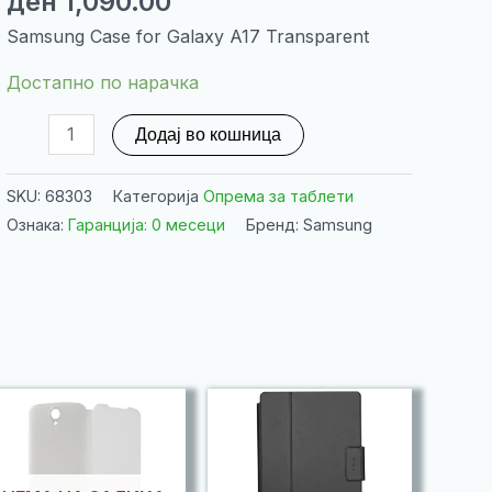
ден
1,090.00
Samsung Case for Galaxy A17 Transparent
Достапно по нарачка
Samsung
Додај во кошница
Case
for
SKU:
68303
Категорија
Опрема за таблети
Galaxy
Ознака:
Гаранција: 0 месеци
Бренд: Samsung
A17
Transparent
количина