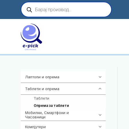
Skip
Products
search
to
content
Лаптопи и опрема
703
Таблети и опрема
300
Таблети
175
125
Опрема за таблети
Мобилни, Смартфони и
961
Часовници
Компјутери
218