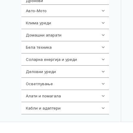
Дронови
Авто-Мото
139
Клима уреди
137
Домашни апарати
370
Бела техника
202
Соларна енергија и уреди
7
Деловни уреди
85
Осветлување
36
Алати и помагала
55
Кабли и адаптери
392