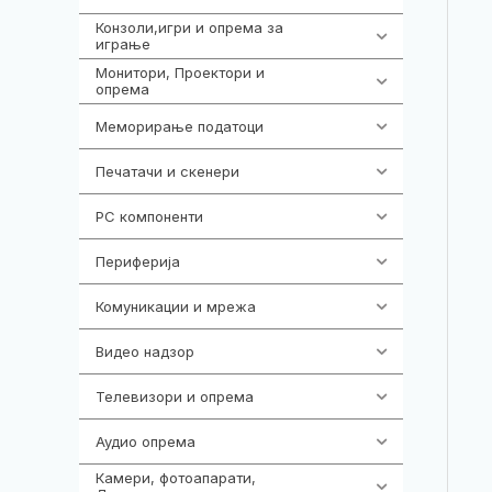
Конзоли,игри и опрема за
1301
играње
Монитори, Проектори и
474
опрема
Меморирање податоци
540
Печатачи и скенери
976
PC компоненти
1058
Периферија
1850
Комуникации и мрежа
454
Видео надзор
163
Телевизори и опрема
278
Аудио опрема
416
Камери, фотоапарати,
325