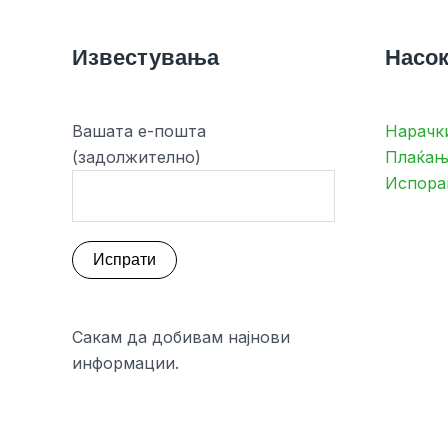
Известувања
Насок
Вашата е-пошта
Нарачк
(задолжително)
Плаќањ
Испора
Сакам да добивам најнови
информации.