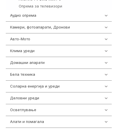
Опрема за телевизори
84
Аудио опрема
416
Камери, фотоапарати, Дронови
325
Авто-Мото
139
Клима уреди
138
Домашни апарати
370
Бела техника
202
Соларна енергија и уреди
7
Деловни уреди
85
Осветлување
36
Алати и помагала
55