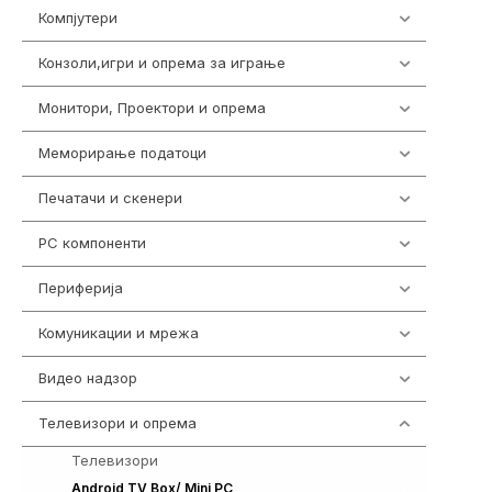
Компјутери
218
Конзоли,игри и опрема за играње
1301
Монитори, Проектори и опрема
474
Меморирање податоци
540
Печатачи и скенери
976
PC компоненти
1058
Периферија
1850
Комуникации и мрежа
454
Видео надзор
163
Телевизори и опрема
278
Телевизори
175
19
Android TV Box/ Mini PC