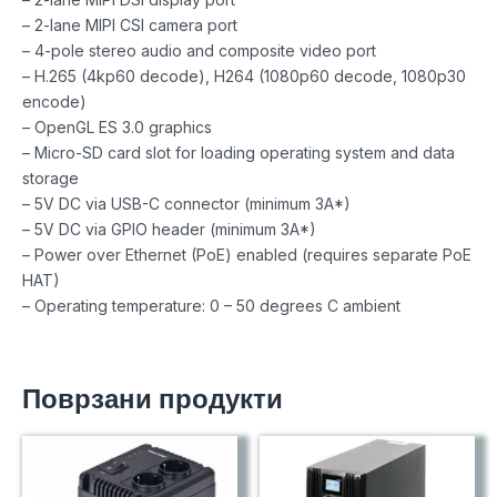
– 2-lane MIPI CSI camera port
– 4-pole stereo audio and composite video port
– H.265 (4kp60 decode), H264 (1080p60 decode, 1080p30
encode)
– OpenGL ES 3.0 graphics
– Micro-SD card slot for loading operating system and data
storage
– 5V DC via USB-C connector (minimum 3A*)
– 5V DC via GPIO header (minimum 3A*)
– Power over Ethernet (PoE) enabled (requires separate PoE
HAT)
– Operating temperature: 0 – 50 degrees C ambient
Поврзани продукти