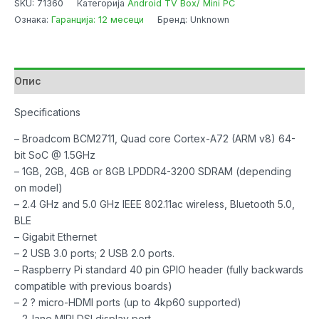
SKU:
71360
Категорија
Android TV Box/ Mini PC
Model
Ознака:
Гаранција: 12 месеци
Бренд: Unknown
B
8GB
w/Premium
Case
Опис
&
Type-
Specifications
C
– Broadcom BCM2711, Quad core Cortex-A72 (ARM v8) 64-
Power
bit SoC @ 1.5GHz
adapter
– 1GB, 2GB, 4GB or 8GB LPDDR4-3200 SDRAM (depending
количина
on model)
– 2.4 GHz and 5.0 GHz IEEE 802.11ac wireless, Bluetooth 5.0,
BLE
– Gigabit Ethernet
– 2 USB 3.0 ports; 2 USB 2.0 ports.
– Raspberry Pi standard 40 pin GPIO header (fully backwards
compatible with previous boards)
– 2 ? micro-HDMI ports (up to 4kp60 supported)
– 2-lane MIPI DSI display port