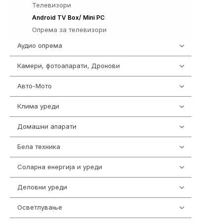
Телевизори
175
19
Android TV Box/ Mini PC
Опрема за телевизори
84
Аудио опрема
414
Камери, фотоапарати, Дронови
324
Авто-Мото
139
Клима уреди
138
Домашни апарати
370
Бела техника
202
Соларна енергија и уреди
7
Деловни уреди
85
Осветлување
36