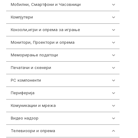
Мобилни, Смартфони и Часовници
985
Компјутери
223
Конзоли,игри и опрема за играње
1292
Монитори, Проектори и опрема
474
Меморирање податоци
537
Печатачи и скенери
976
PC компоненти
1058
Периферија
1850
Комуникации и мрежа
454
Видео надзор
162
Телевизори и опрема
278