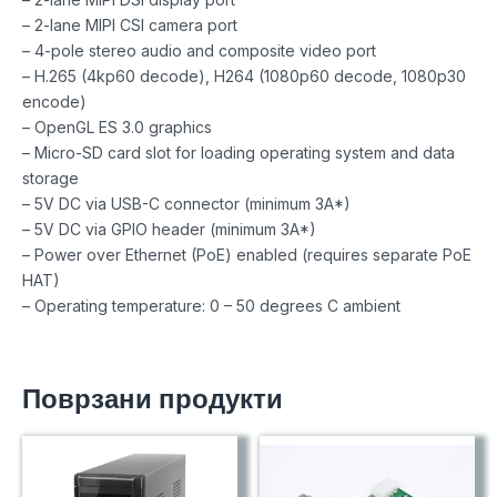
– 2-lane MIPI CSI camera port
– 4-pole stereo audio and composite video port
– H.265 (4kp60 decode), H264 (1080p60 decode, 1080p30
encode)
– OpenGL ES 3.0 graphics
– Micro-SD card slot for loading operating system and data
storage
– 5V DC via USB-C connector (minimum 3A*)
– 5V DC via GPIO header (minimum 3A*)
– Power over Ethernet (PoE) enabled (requires separate PoE
HAT)
– Operating temperature: 0 – 50 degrees C ambient
Поврзани продукти