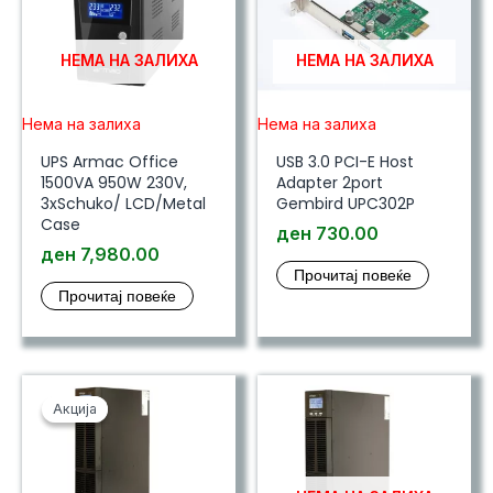
НЕМА НА ЗАЛИХА
НЕМА НА ЗАЛИХА
Нема на залиха
Нема на залиха
UPS Armac Office
USB 3.0 PCI-E Host
1500VA 950W 230V,
Adapter 2port
3xSchuko/ LCD/Metal
Gembird UPC302P
Case
ден
730.00
ден
7,980.00
Прочитај повеќе
Прочитај повеќе
Акција
Акција