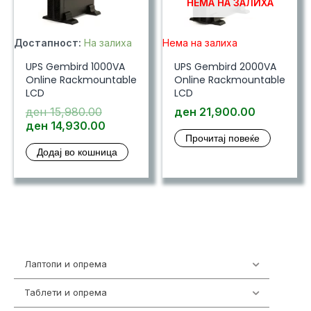
НЕМА НА ЗАЛИХА
Достапност:
На залиха
Нема на залиха
UPS Gembird 1000VA
UPS Gembird 2000VA
Online Rackmountable
Online Rackmountable
LCD
LCD
Original
ден
15,980.00
ден
21,900.00
price
Current
ден
14,930.00
Прочитај повеќе
was:
price
Додај во кошница
ден 15,980.00.
is:
ден 14,930.00.
Лаптопи и опрема
700
Таблети и опрема
317