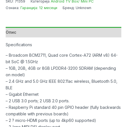
SKU:
71359
Категорија
Android TV Box/ Mini PC
Model
Ознака:
Гаранција: 12 месеци
Бренд: Unknown
B
4GB
w/Premium
Case
Опис
&
Type-
Specifications
C
– Broadcom BCM2711, Quad core Cortex-A72 (ARM v8) 64-
Power
bit SoC @ 1.5GHz
adapter
– 1GB, 2GB, 4GB or 8GB LPDDR4-3200 SDRAM (depending
количина
on model)
– 2.4 GHz and 5.0 GHz IEEE 802.11ac wireless, Bluetooth 5.0,
BLE
– Gigabit Ethernet
– 2 USB 3.0 ports; 2 USB 2.0 ports.
– Raspberry Pi standard 40 pin GPIO header (fully backwards
compatible with previous boards)
– 2 ? micro-HDMI ports (up to 4kp60 supported)
– 2-lane MIPI DSI display port