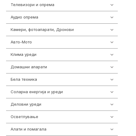
Телевизори и опрема
278
Аудио опрема
414
Камери, фотоапарати, Дронови
324
Авто-Мото
139
Клима уреди
138
Домашни апарати
370
Бела техника
202
Соларна енергија и уреди
7
Деловни уреди
85
Осветлување
36
Алати и помагала
55