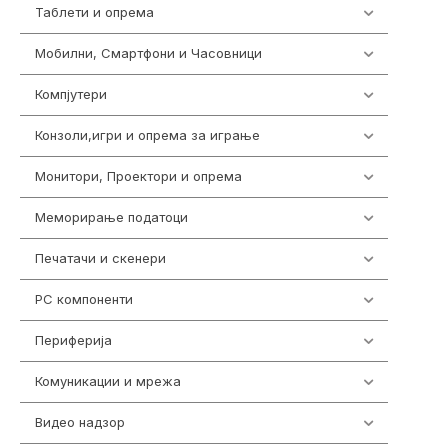
Таблети и опрема
317
Мобилни, Смартфони и Часовници
985
Компјутери
224
Конзоли,игри и опрема за играње
1292
Монитори, Проектори и опрема
474
Меморирање податоци
537
Печатачи и скенери
976
PC компоненти
1058
Периферија
1850
Комуникации и мрежа
454
Видео надзор
162